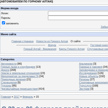
[
АВТОМОБИЛЕМ ПО ГОРНОМУ АЛТАЮ
]
Форма входа
Логин:
Пароль:
запомнить
Забыл
Меню сайта
Главная страница
Новости из Горного Алтая
О сайте
-------------------------
------------------------------
Форум
------------------------------
Гостевая книг
Горный Алтай - Викимапия
Карты Горного Алтая
Спутниковые кар
Categories
Автоновости
[86]
Альпинизм
[3]
Горные лыжи и сноубординг
[13]
Граница и таможня
[34]
Дороги
[268]
Заповедники и природ
Земли и земельные отношения
[23]
Исследования
[126]
Мероприятия за пределами ГА
[34]
Новые объекты
[192]
Природные явления
[21]
Регионы
[27]
Спелеология
[5]
Спортивные мероприя
Турзоны
[95]
Туруслуги
[168]
Чрезвычайные происшествия
[414]
Экстрим
[3]
Главная
»
2017
»
Февраль
»
15