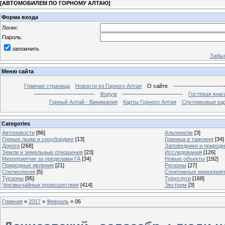
[
АВТОМОБИЛЕМ ПО ГОРНОМУ АЛТАЮ
]
Форма входа
Логин:
Пароль:
запомнить
Забыл
Меню сайта
Главная страница
Новости из Горного Алтая
О сайте
-------------------------
------------------------------
Форум
------------------------------
Гостевая книг
Горный Алтай - Викимапия
Карты Горного Алтая
Спутниковые кар
Categories
Автоновости
[86]
Альпинизм
[3]
Горные лыжи и сноубординг
[13]
Граница и таможня
[34]
Дороги
[268]
Заповедники и природ
Земли и земельные отношения
[23]
Исследования
[126]
Мероприятия за пределами ГА
[34]
Новые объекты
[192]
Природные явления
[21]
Регионы
[27]
Спелеология
[5]
Спортивные мероприя
Турзоны
[95]
Туруслуги
[168]
Чрезвычайные происшествия
[414]
Экстрим
[3]
Главная
»
2017
»
Февраль
»
06