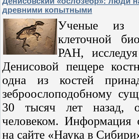
Денисовский «ослозебр»: люди н
древними копытными
Ученые из И
клеточной би
РАН, исследу
Денисовой пещере костн
одна из костей прин
зеброослоподобному сущ
30 тысяч лет назад, о
человеком. Информация 
на сайте «Наука в Сибири