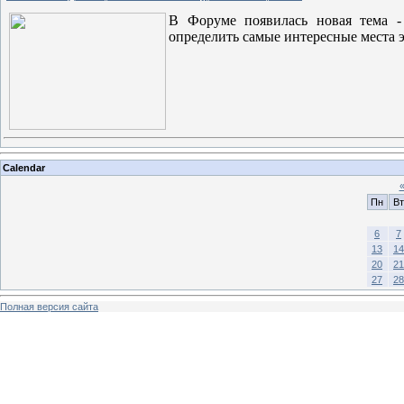
В Форуме появилась новая тема - 
определить самые интересные места э
Calendar
Пн
Вт
6
7
13
14
20
21
27
28
Полная версия сайта