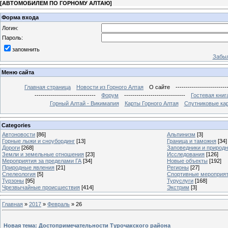
[
АВТОМОБИЛЕМ ПО ГОРНОМУ АЛТАЮ
]
Форма входа
Логин:
Пароль:
запомнить
Забыл
Меню сайта
Главная страница
Новости из Горного Алтая
О сайте
-------------------------
------------------------------
Форум
------------------------------
Гостевая книг
Горный Алтай - Викимапия
Карты Горного Алтая
Спутниковые кар
Categories
Автоновости
[86]
Альпинизм
[3]
Горные лыжи и сноубординг
[13]
Граница и таможня
[34]
Дороги
[268]
Заповедники и природ
Земли и земельные отношения
[23]
Исследования
[126]
Мероприятия за пределами ГА
[34]
Новые объекты
[192]
Природные явления
[21]
Регионы
[27]
Спелеология
[5]
Спортивные мероприя
Турзоны
[95]
Туруслуги
[168]
Чрезвычайные происшествия
[414]
Экстрим
[3]
Главная
»
2017
»
Февраль
»
26
Новая тема: Достопримечательности Турочакского района