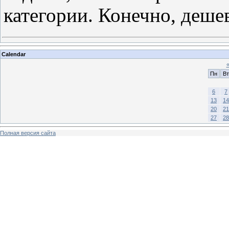
категории. Конечно, деше
Calendar
Пн
Вт
6
7
13
14
20
21
27
28
Полная версия сайта