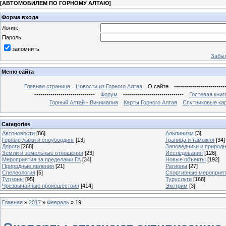
[
АВТОМОБИЛЕМ ПО ГОРНОМУ АЛТАЮ
]
Форма входа
Логин:
Пароль:
запомнить
Забыл
Меню сайта
Главная страница
Новости из Горного Алтая
О сайте
-------------------------
------------------------------
Форум
------------------------------
Гостевая книг
Горный Алтай - Викимапия
Карты Горного Алтая
Спутниковые кар
Categories
Автоновости
[86]
Альпинизм
[3]
Горные лыжи и сноубординг
[13]
Граница и таможня
[34]
Дороги
[268]
Заповедники и природ
Земли и земельные отношения
[23]
Исследования
[126]
Мероприятия за пределами ГА
[34]
Новые объекты
[192]
Природные явления
[21]
Регионы
[27]
Спелеология
[5]
Спортивные мероприя
Турзоны
[95]
Туруслуги
[168]
Чрезвычайные происшествия
[414]
Экстрим
[3]
Главная
»
2017
»
Февраль
»
19