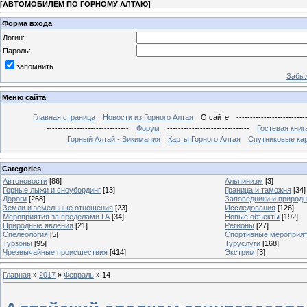
[
АВТОМОБИЛЕМ ПО ГОРНОМУ АЛТАЮ
]
Форма входа
Логин:
Пароль:
запомнить
Забыл
Меню сайта
Главная страница
Новости из Горного Алтая
О сайте
-------------------------
------------------------------
Форум
------------------------------
Гостевая книг
Горный Алтай - Викимапия
Карты Горного Алтая
Спутниковые кар
Categories
Автоновости
[86]
Альпинизм
[3]
Горные лыжи и сноубординг
[13]
Граница и таможня
[34]
Дороги
[268]
Заповедники и природ
Земли и земельные отношения
[23]
Исследования
[126]
Мероприятия за пределами ГА
[34]
Новые объекты
[192]
Природные явления
[21]
Регионы
[27]
Спелеология
[5]
Спортивные мероприя
Турзоны
[95]
Туруслуги
[168]
Чрезвычайные происшествия
[414]
Экстрим
[3]
Главная
»
2017
»
Февраль
»
14