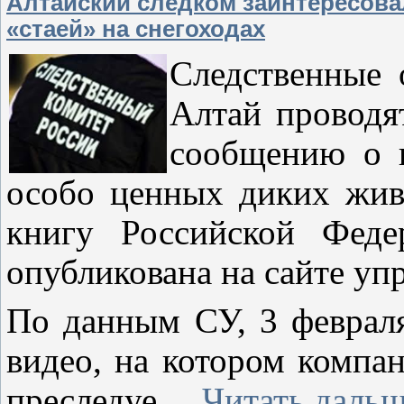
Алтайский следком заинтересова
«стаей» на снегоходах
Следственные
Алтай проводя
сообщению о 
особо ценных диких жив
книгу Российской Феде
опубликована на сайте уп
По данным СУ, 3 февраля
видео, на котором компа
преследуе
...
Читать дальш