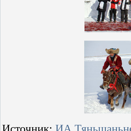
Источник:
ИА Тяньшаньн