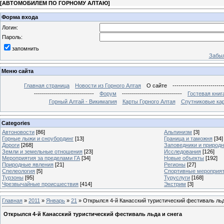
[
АВТОМОБИЛЕМ ПО ГОРНОМУ АЛТАЮ
]
Форма входа
Логин:
Пароль:
запомнить
Забыл
Меню сайта
Главная страница
Новости из Горного Алтая
О сайте
-------------------------
------------------------------
Форум
------------------------------
Гостевая книг
Горный Алтай - Викимапия
Карты Горного Алтая
Спутниковые кар
Categories
Автоновости
[86]
Альпинизм
[3]
Горные лыжи и сноубординг
[13]
Граница и таможня
[34]
Дороги
[268]
Заповедники и природ
Земли и земельные отношения
[23]
Исследования
[126]
Мероприятия за пределами ГА
[34]
Новые объекты
[192]
Природные явления
[21]
Регионы
[27]
Спелеология
[5]
Спортивные мероприя
Турзоны
[95]
Туруслуги
[168]
Чрезвычайные происшествия
[414]
Экстрим
[3]
Главная
»
2011
»
Январь
»
21
» Открылся 4-й Канасский туристический фестиваль льд
Открылся 4-й Канасский туристический фестиваль льда и снега