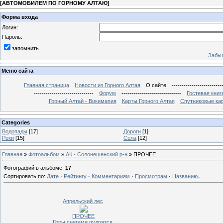
[
АВТОМОБИЛЕМ ПО ГОРНОМУ АЛТАЮ
]
Форма входа
Логин:
Пароль:
запомнить
Забыл
Меню сайта
Главная страница
Новости из Горного Алтая
О сайте
-------------------------
------------------------------
Форум
------------------------------
Гостевая книг
Горный Алтай - Викимапия
Карты Горного Алтая
Спутниковые кар
Categories
Водопады
[17]
Дороги
[1]
Реки
[15]
Села
[12]
Главная
»
Фотоальбом
»
АК - Солонешенский р-н
» ПРОЧЕЕ
Фотографий в альбоме
:
17
Сортировать по
:
Дате
·
Рейтингу
·
Комментариям
·
Просмотрам
·
Названию
Апрельский лес
ПРОЧЕЕ
Горы снегами пудрятся