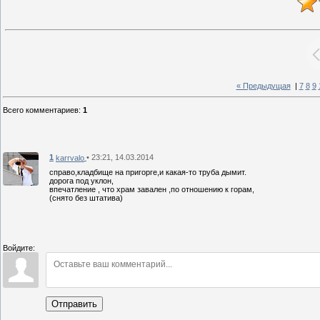
« Предыдущая
|
7
8
9
Всего комментариев
:
1
1
• 23:21, 14.03.2014
karrvalo
справо,кладбище на пригорге,и какая-то труба дымит.
дорога под уклон,
впечатление , что храм завален ,по отношению к горам,
(снято без штатива)
Войдите:
Отправить