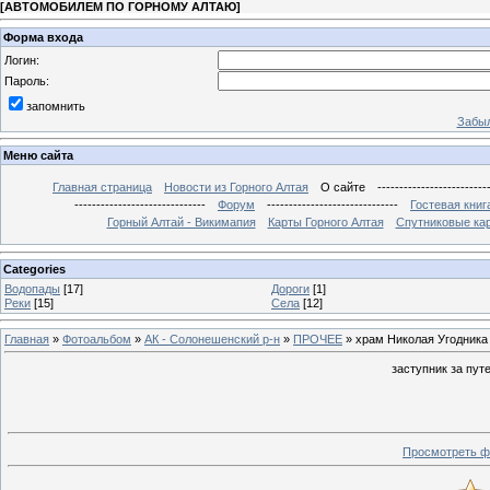
[
АВТОМОБИЛЕМ ПО ГОРНОМУ АЛТАЮ
]
Форма входа
Логин:
Пароль:
запомнить
Забыл
Меню сайта
Главная страница
Новости из Горного Алтая
О сайте
-------------------------
------------------------------
Форум
------------------------------
Гостевая книг
Горный Алтай - Викимапия
Карты Горного Алтая
Спутниковые кар
Categories
Водопады
[17]
Дороги
[1]
Реки
[15]
Села
[12]
Главная
»
Фотоальбом
»
АК - Солонешенский р-н
»
ПРОЧЕЕ
» храм Николая Угодника
заступник за пут
Просмотреть ф