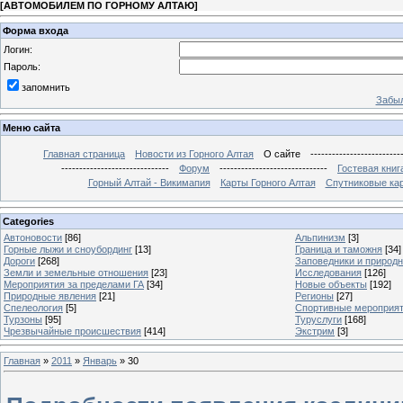
[
АВТОМОБИЛЕМ ПО ГОРНОМУ АЛТАЮ
]
Форма входа
Логин:
Пароль:
запомнить
Забыл
Меню сайта
Главная страница
Новости из Горного Алтая
О сайте
-------------------------
------------------------------
Форум
------------------------------
Гостевая книг
Горный Алтай - Викимапия
Карты Горного Алтая
Спутниковые кар
Categories
Автоновости
[86]
Альпинизм
[3]
Горные лыжи и сноубординг
[13]
Граница и таможня
[34]
Дороги
[268]
Заповедники и природ
Земли и земельные отношения
[23]
Исследования
[126]
Мероприятия за пределами ГА
[34]
Новые объекты
[192]
Природные явления
[21]
Регионы
[27]
Спелеология
[5]
Спортивные мероприя
Турзоны
[95]
Туруслуги
[168]
Чрезвычайные происшествия
[414]
Экстрим
[3]
Главная
»
2011
»
Январь
»
30