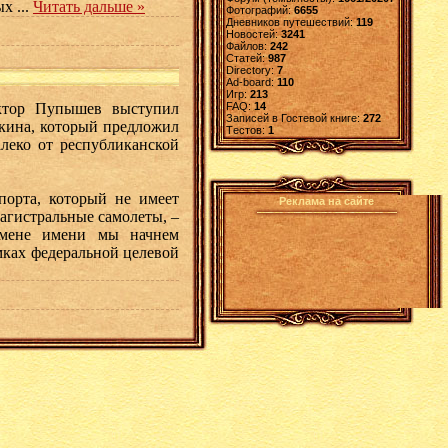
рых
...
Читать дальше »
Фотографий:
6655
Дневников путешествий:
119
Новостей:
3241
Файлов:
242
Статей:
987
Directory:
7
Ad-board:
110
Игр:
213
ктор Пупышев выступил
FAQ:
14
Записей в Гостевой книге:
272
кина, который предложил
Tестов:
1
леко от республиканской
порта, который не имеет
Реклама на сайте
агистральные самолеты, –
смене имени мы начнем
мках федеральной целевой