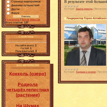
В результате этой больш
Страница видеороликов
Дневники путешествий
Категория:
Защита природы
|
Просмотров
Другое
Форум
Гендиректор Горно-Алтайског
Результаты
|
Архив опросов
Всего ответов:
137
Статистика
На сайте всего:
1
Гостей:
1
Пользователей:
0
ЭТО ИНТЕРЕСНО
Категория:
Традиции и религия
|
Просмот
Кокколь (озеро)
Родиола
четырёхлепестная
(растение)
На Шумах