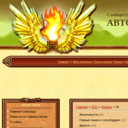
Сообщест
АВТ
Главная
|
|
Мой профиль
|
Регистрация
|
Выход
|
В
Меню сайта
Главная
»
2011
»
Январь
»
16
Главная страница
Автоновости
[86]
Новости из Горного Алтая
Горные лыжи и сноубординг
[13]
О сайте
Дороги
[268]
------------------------------