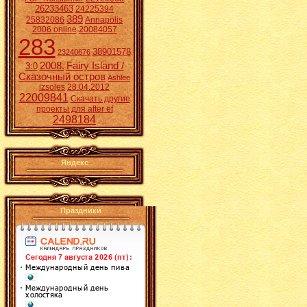
26233463
24225394
389
25832086
Annapolis
2006 online
20084057
283
38901578
23240676
2008.
Fairy Island /
3:0
Сказочный остров
Ashlee
izsoles
28.04.2012
22009841
Скачать другие
проекты для after ef
2498184
Яндекс
Праздники