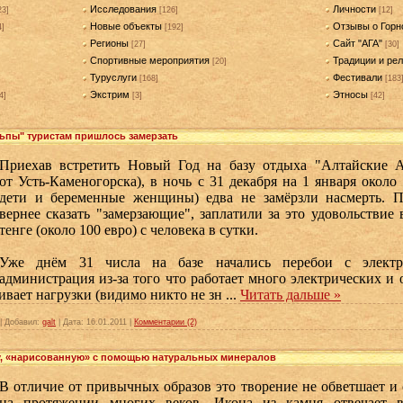
Исследования
Личности
23]
[126]
[12]
Новые объекты
Отзывы о Горн
4]
[192]
Регионы
Сайт "АГА"
[27]
[30]
Спортивные мероприятия
Традиции и рел
[20]
Туруслуги
Фестивали
[168]
[183
Экстрим
Этносы
4]
[3]
[42]
льпы" туристам пришлось замерзать
Приехав встретить Новый Год на базу отдыха "Алтайские А
от Усть-Каменогорска), в ночь с 31 декабря на 1 января около
дети и беременные женщины) едва не замёрзли насмерть. 
вернее сказать "замерзающие", заплатили за это удовольствие 
тенге (около 100 евро) с человека в сутки.
Уже днём 31 числа на базе начались перебои с электри
администрация из-за того что работает много электрических и
ивает нагрузки (видимо никто не зн
...
Читать дальше »
|
Добавил:
galt
|
Дата:
16.01.2011
|
Комментарии (2)
у, «нарисованную» с помощью натуральных минералов
В отличие от привычных образов это творение не обветшает и 
на протяжении многих веков. Икона из камня отвечает 