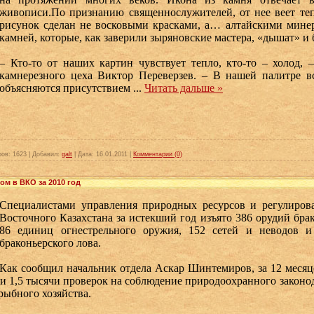
живописи.По признанию священнослужителей, от нее веет теп
рисунок сделан не восковыми красками, а… алтайскими минер
камней, которые, как заверили зыряновские мастера, «дышат» и 
– Кто-то от наших картин чувствует тепло, кто-то – холод, 
камнерезного цеха Виктор Переверзев. – В нашей палитре вс
объясняются присутствием
...
Читать дальше »
ров:
1623
|
Добавил:
galt
|
Дата:
16.01.2011
|
Комментарии (0)
ом в ВКО за 2010 год
Специалистами управления природных ресурсов и регулиров
Восточного Казахстана за истекший год изъято 386 орудий брак
86 единиц огнестрельного оружия, 152 сетей и неводов 
браконьерского лова.
Как сообщил начальник отдела Аскар Шинтемиров, за 12 месяц
 и 1,5 тысячи проверок на соблюдение природоохранного законод
рыбного хозяйства.