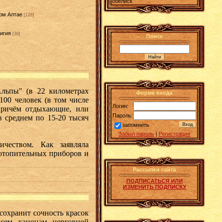
обелиск
ом Алтае
[126]
игия
[39]
Поиск
]
льпы" (в 22 километрах
Форма входа
 100 человек (в том числе
Логин:
Причём отдыхающие, или
Пароль:
в среднем по 15-20 тысяч
запомнить
Забыл пароль
|
Регистрация
чеством. Как заявляла
 отопительных приборов и
Рассылки сайта
ПОДПИСАТЬСЯ ИЛИ
ИЗМЕНИТЬ ПОДПИСКУ
сохранит сочность красок
всем канонам церковной