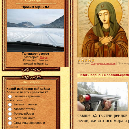
Оцени фото!
Просим оценить!
Телецкое (озеро)
Категория:
Озёра
Разместил: Николай
Категория:
Традиции и религия
|
Просмот
Текущий рейтинг: 3.2
Итоги борьбы с браконьерств
Наш опрос
Какой из блоков сайта Вам
больше всего нравиться?
Главная страница с
новостями
Каталог файлов
Каталог статей
Фотоальбомы
свыше 5,5 тысячи рейдов
Гостевая книга
лесов, животного мира и 
Страница вопросов и
ответов