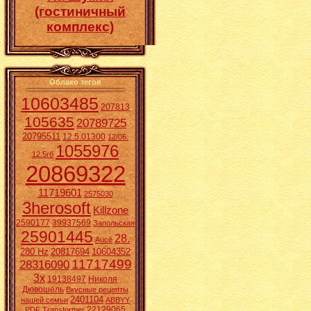
(гостиничный
комплекс)
Облако тегов
10603485
207813
105635
20789725
20795511
12.5.01300
12/06.
1055976
12.5гб
20869322
11719601
2575030
3herosoft
Killzone
2590177
39937569
Запольская
25901445
28.
Aucē
280 Hz
20817694
10604352
11717499
28316090
3x
19138497
Николя
Дювошель
Вкусные рецепты
2401104
нашей семьи
ABBYY
22129065
PDF Transformer