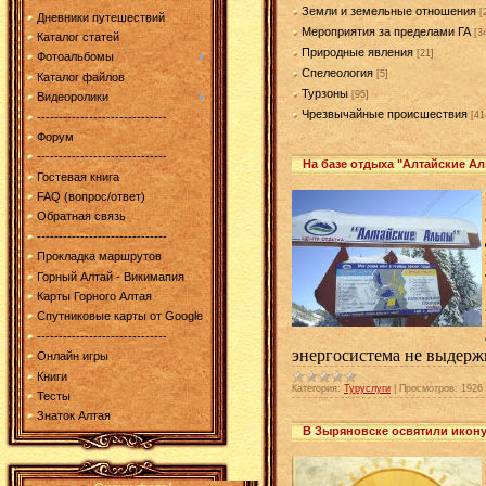
Земли и земельные отношения
[
Дневники путешествий
Мероприятия за пределами ГА
[3
Каталог статей
Природные явления
[21]
Фотоальбомы
Спелеология
[5]
Каталог файлов
Турзоны
[95]
Видеоролики
Чрезвычайные происшествия
[41
------------------------------
Форум
------------------------------
На базе отдыха "Алтайские А
Гостевая книга
FAQ (вопрос/ответ)
Обратная связь
------------------------------
Прокладка маршрутов
Горный Алтай - Викимапия
Карты Горного Алтая
Спутниковые карты от Google
------------------------------
энергосистема не выдерж
Онлайн игры
Книги
Категория:
Туруслуги
|
Просмотров:
1926
Тесты
Знаток Алтая
В Зыряновске освятили икон