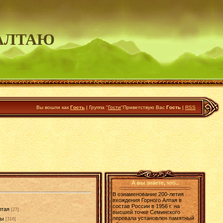
АЛТАЮ
Вы вошли как
Гость
|
Группа
"
Гости
"
Приветствую Вас
Гость
|
RSS
А вы знаете, что..
В ознаменование 200-летия
вхождения Горного Алтая в
состав России в 1956 г. на
лтая
[27]
высшей точке Семинского
перевала установлен памятный
ды
[316]