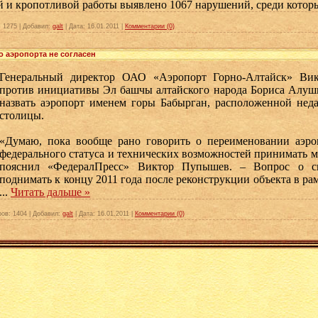
ой и кропотливой работы выявлено 1067 нарушений, среди кото
:
1275
|
Добавил:
galt
|
Дата:
16.01.2011
|
Комментарии (0)
о аэропорта не согласен
Генеральный директор ОАО «Аэропорт Горно-Алтайск» Ви
против инициативы Эл башчы алтайского народа Бориса Алуш
назвать аэропорт именем горы Бабырган, расположенной неда
столицы.
«Думаю, пока вообще рано говорить о переименовании аэро
федерального статуса и технических возможностей принимать м
пояснил «ФедералПресс» Виктор Пупышев. – Вопрос о 
поднимать к концу 2011 года после реконструкции объекта в ра
...
Читать дальше »
ров:
1404
|
Добавил:
galt
|
Дата:
16.01.2011
|
Комментарии (0)