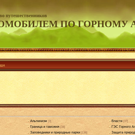
во путешественников
ОМОБИЛЕМ ПО ГОРНОМУ 
ход
Альпинизм
Власти
[3]
[37]
Граница и таможня
ГЭС Горного А
[34]
Заповедники и природные парки
Защита приро
[136]