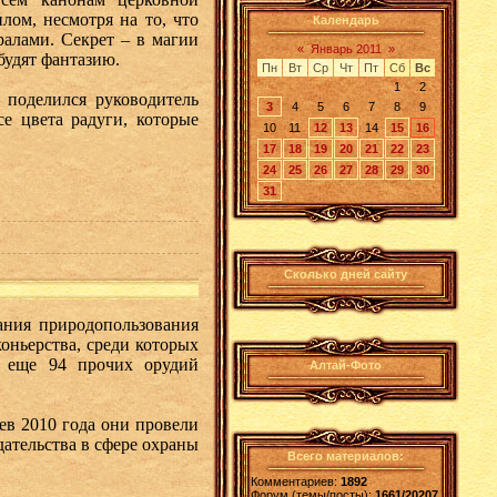
лом, несмотря на то, что
Календарь
алами. Секрет – в магии
«
Январь 2011
»
будят фантазию.
Пн
Вт
Ср
Чт
Пт
Сб
Вс
1
2
– поделился руководитель
3
4
5
6
7
8
9
е цвета радуги, которые
10
11
12
13
14
15
16
17
18
19
20
21
22
23
24
25
26
27
28
29
30
31
Сколько дней сайту
ания природопользования
оньерства, среди которых
и еще 94 прочих орудий
Алтай-Фото
ев 2010 года они провели
ательства в сфере охраны
Всего материалов:
Комментариев:
1892
Форум (темы/посты):
1661/20207