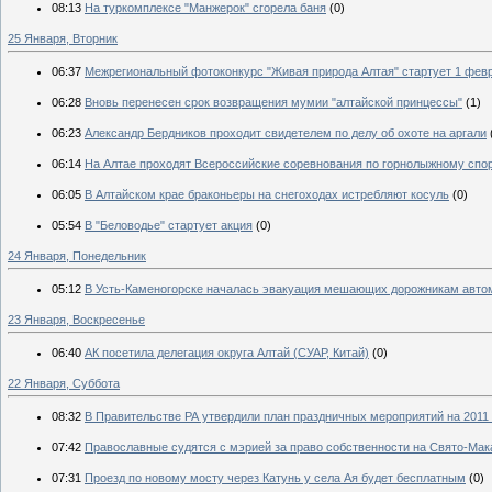
08:13
На туркомплексе "Манжерок" сгорела баня
(0)
25 Января, Вторник
06:37
Межрегиональный фотоконкурс "Живая природа Алтая" стартует 1 фев
06:28
Вновь перенесен срок возвращения мумии "алтайской принцессы"
(1)
06:23
Александр Бердников проходит свидетелем по делу об охоте на аргали
06:14
На Алтае проходят Всероссийские соревнования по горнолыжному спо
06:05
В Алтайском крае браконьеры на снегоходах истребляют косуль
(0)
05:54
В "Беловодье" стартует акция
(0)
24 Января, Понедельник
05:12
В Усть-Каменогорске началась эвакуация мешающих дорожникам авто
23 Января, Воскресенье
06:40
АК посетила делегация округа Алтай (СУАР, Китай)
(0)
22 Января, Суббота
08:32
В Правительстве РА утвердили план праздничных мероприятий на 2011 
07:42
Православные судятся с мэрией за право собственности на Свято-Ма
07:31
Проезд по новому мосту через Катунь у села Ая будет бесплатным
(0)