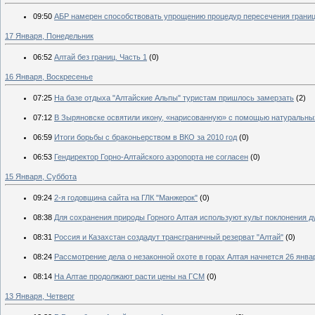
09:50
АБР намерен способствовать упрощению процедур пересечения границ
17 Января, Понедельник
06:52
Алтай без границ. Часть 1
(0)
16 Января, Воскресенье
07:25
На базе отдыха "Алтайские Альпы" туристам пришлось замерзать
(2)
07:12
В Зыряновске освятили икону, «нарисованную» с помощью натуральн
06:59
Итоги борьбы с браконьерством в ВКО за 2010 год
(0)
06:53
Гендиректор Горно-Алтайского аэропорта не согласен
(0)
15 Января, Суббота
09:24
2-я годовщина сайта на ГЛК "Манжерок"
(0)
08:38
Для сохранения природы Горного Алтая используют культ поклонения д
08:31
Россия и Казахстан создадут трансграничный резерват "Алтай"
(0)
08:24
Рассмотрение дела о незаконной охоте в горах Алтая начнется 26 янва
08:14
На Алтае продолжают расти цены на ГСМ
(0)
13 Января, Четверг