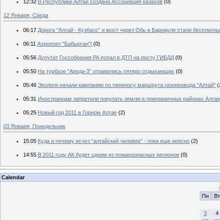
12:32
В Республике Алтай создана Ассоциация казахов
(0)
12 Января, Среда
06:17
Дорога "Алтай - Кузбасс" и мост через Обь в Барнауле стали бесплатн
06:11
Аэропорт "Бабырган"!
(0)
05:56
Дупутат Госсобрания РА попал в ДТП на посту ГИБДД
(0)
05:50
На турбазе "Ареда-3" отравились пятеро отдыхающих
(0)
05:46
Экологи начали кампанию по переносу маршрута газопровода "Алтай"
(
05:31
Иностранцам запретили покупать землю в приграничных районах Алтая
05:25
Новый год 2011 в Горном Алтае
(2)
03 Января, Понедельник
15:05
Куда и почему исчез "алтайский человек" - пока еще неясно
(2)
14:55
В 2011 году АК будет одним из пожароопасных регионов
(0)
Calendar
Пн
Вт
3
4