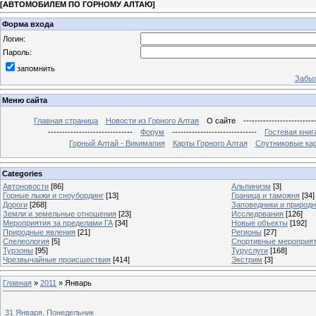
[
АВТОМОБИЛЕМ ПО ГОРНОМУ АЛТАЮ
]
Форма входа
Логин:
Пароль:
запомнить
Забыл
Меню сайта
Главная страница
Новости из Горного Алтая
О сайте
-------------------------
------------------------------
Форум
------------------------------
Гостевая книг
Горный Алтай - Викимапия
Карты Горного Алтая
Спутниковые кар
Categories
Автоновости
[86]
Альпинизм
[3]
Горные лыжи и сноубординг
[13]
Граница и таможня
[34]
Дороги
[268]
Заповедники и природ
Земли и земельные отношения
[23]
Исследования
[126]
Мероприятия за пределами ГА
[34]
Новые объекты
[192]
Природные явления
[21]
Регионы
[27]
Спелеология
[5]
Спортивные мероприя
Турзоны
[95]
Туруслуги
[168]
Чрезвычайные происшествия
[414]
Экстрим
[3]
Главная
»
2011
»
Январь
31 Января, Понедельник