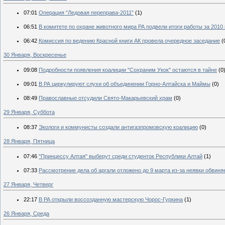
07:01
Операция "Ледовая переправа-2011"
(1)
06:51
В комитете по охране животного мира РА подвели итоги работы за 2010 
06:42
Комиссия по ведению Красной книги АК провела очередное заседание
(
30 Января, Воскресенье
09:08
Подробности появления коалиции "Сохраним Укок" остаются в тайне
(0
09:01
В РА циркулируют слухи об объединении Горно-Алтайска и Маймы
(0)
08:49
Православные отсудили Свято-Макарьевский храм
(0)
29 Января, Суббота
08:37
Экологи и коммунисты создали антигазпромовскую коалицию
(0)
28 Января, Пятница
07:46
"Принцессу Алтая" выберут среди студенток Республики Алтай
(1)
07:33
Рассмотрение дела об аргали отложено до 9 марта из-за неявки обвин
27 Января, Четверг
22:17
В РА открыли воссозданную мастерскую Чорос-Гуркина
(1)
26 Января, Среда