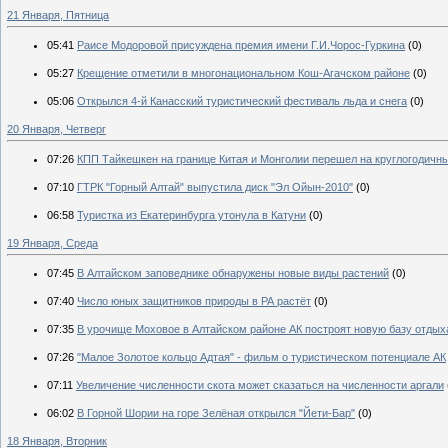
21 Января, Пятница
05:41
Раисе Модоровой присуждена премия имени Г.И.Чорос-Гуркина
(0)
05:27
Крещение отметили в многонациональном Кош-Агачском районе
(0)
05:06
Открылся 4-й Канасский туристический фестиваль льда и снега
(0)
20 Января, Четверг
07:26
КПП Тайкешкен на границе Китая и Монголии перешел на круглогодичн
07:10
ГТРК "Горный Алтай" выпустила диск "Эл Ойын-2010"
(0)
06:58
Туристка из Екатеринбурга утонула в Катуни
(0)
19 Января, Среда
07:45
В Алтайском заповеднике обнаружены новые виды растений
(0)
07:40
Число юных защитников природы в РА растёт
(0)
07:35
В урочище Моховое в Алтайском районе АК построят новую базу отдых
07:26
"Малое Золотое кольцо Адтая" - фильм о туристическом потенциале АК
07:11
Увеличение численности скота может сказаться на численности аргали
06:02
В Горной Шории на горе Зелёная открылся "Йети-Бар"
(0)
18 Января, Вторник