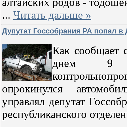
алтайских родов - тодош
...
Читать дальше »
Дупутат Госсобрания РА попал в
Как сообщает с
днем 9 
контрольнопр
опрокинулся автомоби
управлял депутат Госсоб
республиканского отдел