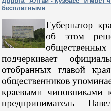
Дорога "Алтай - Кузбасс" и мост 
бесплатными
Губернатор кр
об этом реше
общественных
подчеркивает официал
отобранных главой кра
общественников упоминае
краевыми чиновниками 
предприниматель Пав