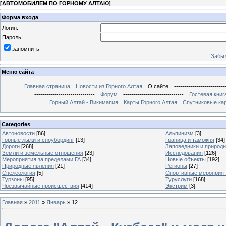
[
АВТОМОБИЛЕМ ПО ГОРНОМУ АЛТАЮ
]
Форма входа
Логин:
Пароль:
запомнить
Забыл
Меню сайта
Главная страница
Новости из Горного Алтая
О сайте
-------------------------
------------------------------
Форум
------------------------------
Гостевая книг
Горный Алтай - Викимапия
Карты Горного Алтая
Спутниковые кар
Categories
Автоновости
[86]
Альпинизм
[3]
Горные лыжи и сноубординг
[13]
Граница и таможня
[34]
Дороги
[268]
Заповедники и природ
Земли и земельные отношения
[23]
Исследования
[126]
Мероприятия за пределами ГА
[34]
Новые объекты
[192]
Природные явления
[21]
Регионы
[27]
Спелеология
[5]
Спортивные мероприя
Турзоны
[95]
Туруслуги
[168]
Чрезвычайные происшествия
[414]
Экстрим
[3]
Главная
»
2011
»
Январь
»
12