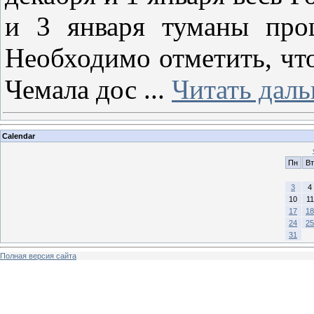
и 3 января туманы про
Необходимо отметить, что 
Чемала дос
...
Читать даль
Calendar
Пн
Вт
3
4
10
11
17
18
24
25
31
Полная версия сайта