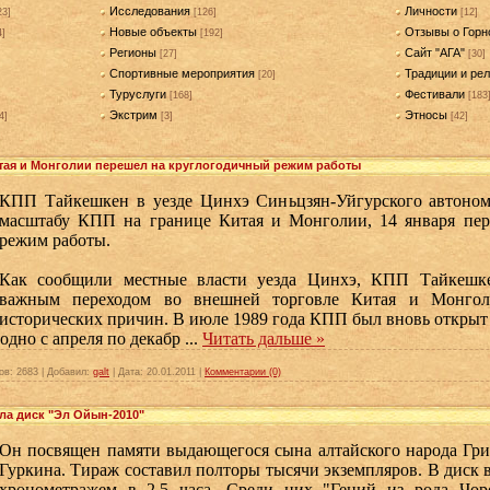
Исследования
Личности
23]
[126]
[12]
Новые объекты
Отзывы о Горн
4]
[192]
Регионы
Сайт "АГА"
[27]
[30]
Спортивные мероприятия
Традиции и рел
[20]
Туруслуги
Фестивали
[168]
[183
Экстрим
Этносы
4]
[3]
[42]
тая и Монголии перешел на круглогодичный режим работы
КПП Тайкешкен в уезде Цинхэ Синьцзян-Уйгурского автоном
масштабу КПП на границе Китая и Монголии, 14 января пер
режим работы.
Как сообщили местные власти уезда Цинхэ, КПП
Тайкешк
важным переходом во внешней торговле Китая и Монгол
исторических причин. В июле 1989 года КПП был вновь открыт в
годно с апреля по декабр
...
Читать дальше »
ов:
2683
|
Добавил:
galt
|
Дата:
20.01.2011
|
Комментарии (0)
ла диск "Эл Ойын-2010"
Он посвящен памяти выдающегося сына алтайского народа Гри
Гуркина. Тираж составил полторы тысячи экземпляров. В диск
хронометражем в 2,5 часа. Среди них "Гений из рода Чоро