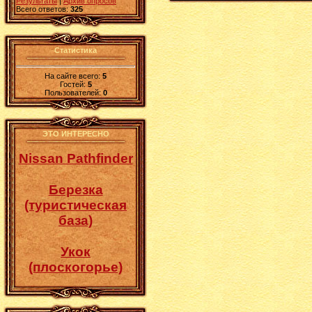
Результаты
|
Архив опросов
Всего ответов:
325
Статистика
На сайте всего:
5
Гостей:
5
Пользователей:
0
ЭТО ИНТЕРЕСНО
Nissan Pathfinder
Березка
(туристическая
база)
Укок
(плоскогорье)