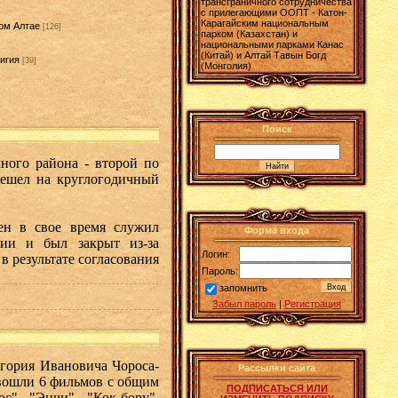
трансграничного сотрудничества
с прилегающими ООПТ - Катон-
Карагайским национальным
ом Алтае
[126]
парком (Казахстан) и
национальными парками Канас
(Китай) и Алтай Тавын Богд
игия
[39]
(Монголия)
]
Поиск
ного района - второй по
ешел на круглогодичный
ен
в свое время служил
Форма входа
ии и был закрыт из-за
Логин:
 результате согласования
Пароль:
запомнить
Забыл пароль
|
Регистрация
гория Ивановича Чороса-
Рассылки сайта
 вошли 6 фильмов с общим
ПОДПИСАТЬСЯ ИЛИ
с", "Энчи", "Кок-бору",