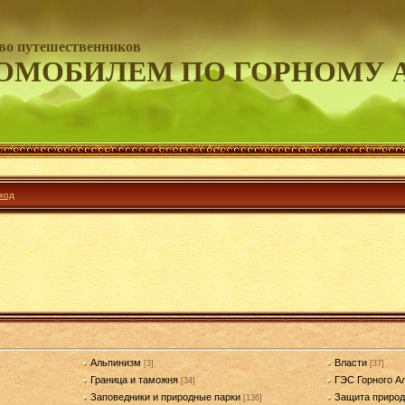
во путешественников
ОМОБИЛЕМ ПО ГОРНОМУ 
ход
Альпинизм
Власти
[3]
[37]
Граница и таможня
ГЭС Горного А
[34]
Заповедники и природные парки
Защита приро
[136]