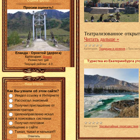
Оцени фото!
Просим оценить!
Театрализованное откры
Читать дальше »
Категория:
Традиции и религия
|
Просмот
Еланда - Ороктой (дорога)
Категория:
Дороги
Разместил: galt
Туристка из Екатеринбурга ут
Текущий рейтинг: 4.0
Наш опрос
Как Вы узнали об этом сайте?
Увидел ссылку в Интернете
Рассказал знакомый
Получил приглашение от
администратора
Целенаправленно искал
сайт в поисковых системах
Получил почтовое
Категория:
Чрезвычайные происшествия
сообщение о сайте
Тыкал, тыкал и натыкал!!!