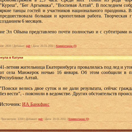
"Куреш", "Бег Аргымака", "Воспевая Алтай". В последнем со
яркие танцы гостей и участников национального праздника. В
предшествовала большая и кропотливая работа. Творческая г
созданием 6 месяцев.
тие Эл Ойына представлено почти полностью и с субтитрами н
ров:
2835
|
Добавил:
galt
|
Дата:
20.01.2011
|
Комментарии (0)
онула в Катуни
41-летняя жительница Екатеринбурга провалилась под лед и уто
от села Манжерок ночью 16 января. Об этом сообщили в 
Республике Алтай.
"Поиски велись двое суток и не дали результата, сейчас граж
без вести", - пояснили в ведомстве. Других обстоятельств проис
Источник:
ИА Банкфакс
|
Просмотров:
1316
|
Добавил:
galt
|
Дата:
20.01.2011
|
Комментарии (0)