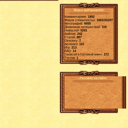
Всего материалов:
Комментариев:
1892
Форум (темы/посты):
1661/20207
Фотографий:
6655
Дневников путешествий:
119
Новостей:
3241
Файлов:
242
Статей:
987
Directory:
7
Ad-board:
110
Игр:
213
FAQ:
14
Записей в Гостевой книге:
272
Tестов:
1
Реклама на сайте