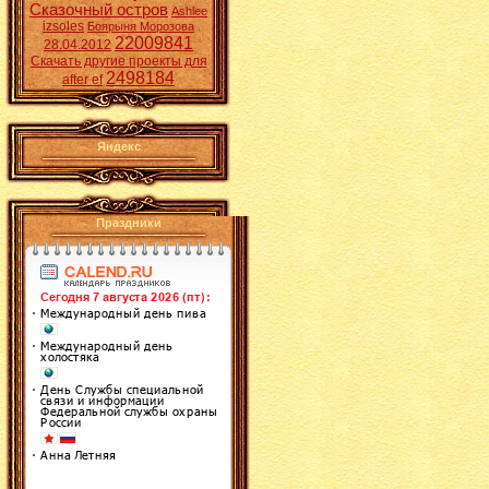
Сказочный остров
Ashlee
izsoles
Боярыня Морозова
22009841
28.04.2012
Скачать другие проекты для
2498184
after ef
Яндекс
Праздники