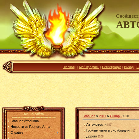
Сообщест
АВТ
Главная
|
|
Мой профиль
|
Регистрация
|
Выход
|
В
Меню сайта
Главная
»
2011
»
Январь
»
20
Главная страница
Автоновости
[86]
Новости из Горного Алтая
Горные лыжи и сноубординг
[13]
О сайте
Дороги
[268]
------------------------------