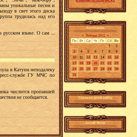
ИЗМЕНИТЬ ПОДПИСКУ
браны уникальные песни и
ыходу в свет этого диска
руппа трудилась над его
Календарь
а русском языке. О сам
...
«
Январь 2011
»
Пн
Вт
Ср
Чт
Пт
Сб
Вс
1
2
3
4
5
6
7
8
9
10
11
12
13
14
15
16
17
18
19
20
21
22
23
нула в Катуни неподалеку
24
25
26
27
28
29
30
пресс-службе ГУ МЧС по
31
данка числится пропавшей
шествия не сообщается.
Сколько дней сайту
Алтай-Фото