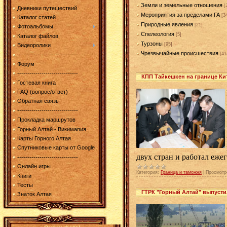
Земли и земельные отношения
[
Дневники путешествий
Мероприятия за пределами ГА
[3
Каталог статей
Природные явления
[21]
Фотоальбомы
Спелеология
[5]
Каталог файлов
Турзоны
[95]
Видеоролики
Чрезвычайные происшествия
[41
------------------------------
Форум
------------------------------
КПП Тайкешкен на границе Ки
Гостевая книга
FAQ (вопрос/ответ)
Обратная связь
------------------------------
Прокладка маршрутов
Горный Алтай - Викимапия
Карты Горного Алтая
Спутниковые карты от Google
двух стран и работал еже
------------------------------
Онлайн игры
Категория:
Граница и таможня
|
Просмотр
Книги
Тесты
ГТРК "Горный Алтай" выпусти
Знаток Алтая