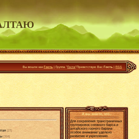
АЛТАЮ
Вы вошли как
Гость
|
Группа
"
Гости
"
Приветствую Вас
Гость
|
RSS
А вы знаете, что..
Для сохранения трансграничных
группировок снежного барса и
алтайского горного барана
лтая
[27]
особое внимание уделено
развитию и укреплению
ды
[316]