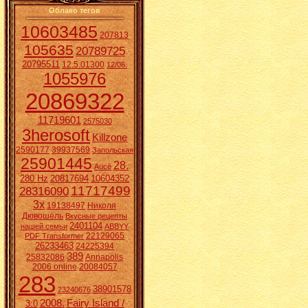
Облако тегов
10603485
207813
105635
20789725
20795511
12.5.01300
12/06.
1055976
20869322
11719601
2575030
3herosoft
Killzone
2590177
39937569
Запольская
25901445
28.
Aucē
280 Hz
20817694
10604352
11717499
28316090
3x
19138497
Николя
Дювошель
Вкусные рецепты
2401104
нашей семьи
ABBYY
22129065
PDF Transformer
26233463
24225394
389
25832086
Annapolis
2006 online
20084057
283
38901578
23240676
2008.
Fairy Island /
3:0