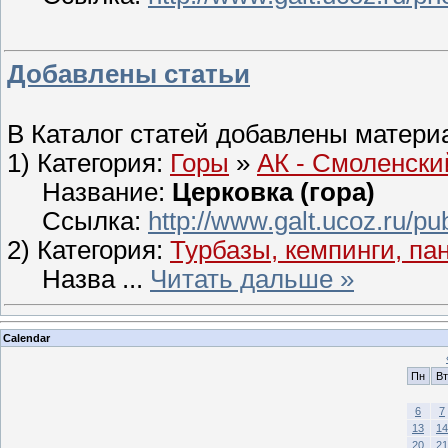
Добавлены статьи
В Каталог статей добавлены матери
1) Категория:
Горы
»
АК - Смоленски
Название:
Церковка (гора)
Ссылка:
http://www.galt.ucoz.ru/pu
2) Категория:
Турбазы, кемпинги, пан
Назва
...
Читать дальше »
Calendar
Пн
Вт
6
7
13
14
20
21