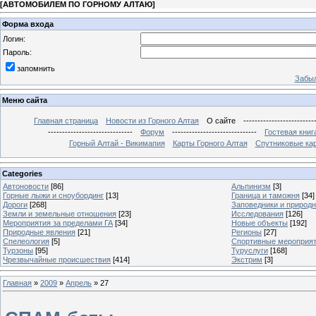
[
АВТОМОБИЛЕМ ПО ГОРНОМУ АЛТАЮ
]
Форма входа
Логин:
Пароль:
запомнить
Забыл
Меню сайта
Главная страница
Новости из Горного Алтая
О сайте
-------------------------
------------------------------
Форум
------------------------------
Гостевая книг
Горный Алтай - Викимапия
Карты Горного Алтая
Спутниковые кар
Categories
Автоновости
[86]
Альпинизм
[3]
Горные лыжи и сноубординг
[13]
Граница и таможня
[34]
Дороги
[268]
Заповедники и природ
Земли и земельные отношения
[23]
Исследования
[126]
Мероприятия за пределами ГА
[34]
Новые объекты
[192]
Природные явления
[21]
Регионы
[27]
Спелеология
[5]
Спортивные мероприя
Турзоны
[95]
Туруслуги
[168]
Чрезвычайные происшествия
[414]
Экстрим
[3]
Главная
»
2009
»
Апрель
»
27