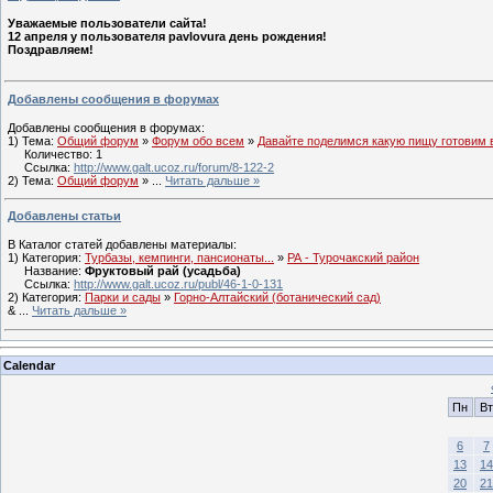
Уважаемые пользователи сайта!
12 апреля у пользователя pavlovura день рождения!
Поздравляем!
Добавлены сообщения в форумах
Добавлены сообщения в форумах:
1) Тема:
Общий форум
»
Форум обо всем
»
Давайте поделимся какую пищу готовим 
Количество: 1
Ссылка:
http://www.galt.ucoz.ru/forum/8-122-2
2) Тема:
Общий форум
»
...
Читать дальше »
Добавлены статьи
В Каталог статей добавлены материалы:
1) Категория:
Турбазы, кемпинги, пансионаты...
»
РА - Турочакский район
Название:
Фруктовый рай (усадьба)
Ссылка:
http://www.galt.ucoz.ru/publ/46-1-0-131
2) Категория:
Парки и сады
»
Горно-Алтайский (ботанический сад)
&
...
Читать дальше »
Calendar
Пн
Вт
6
7
13
14
20
21