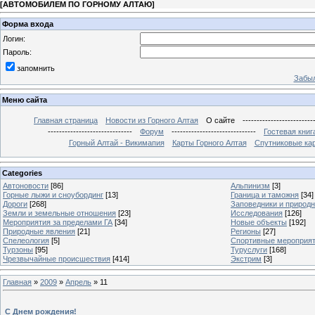
[
АВТОМОБИЛЕМ ПО ГОРНОМУ АЛТАЮ
]
Форма входа
Логин:
Пароль:
запомнить
Забыл
Меню сайта
Главная страница
Новости из Горного Алтая
О сайте
-------------------------
------------------------------
Форум
------------------------------
Гостевая книг
Горный Алтай - Викимапия
Карты Горного Алтая
Спутниковые кар
Categories
Автоновости
[86]
Альпинизм
[3]
Горные лыжи и сноубординг
[13]
Граница и таможня
[34]
Дороги
[268]
Заповедники и природ
Земли и земельные отношения
[23]
Исследования
[126]
Мероприятия за пределами ГА
[34]
Новые объекты
[192]
Природные явления
[21]
Регионы
[27]
Спелеология
[5]
Спортивные мероприя
Турзоны
[95]
Туруслуги
[168]
Чрезвычайные происшествия
[414]
Экстрим
[3]
Главная
»
2009
»
Апрель
»
11
С Днем рождения!