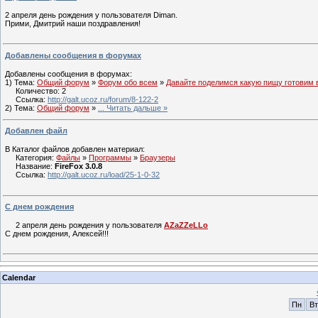
2 апреля день рождения у пользователя Diman.
Прими, Дмитрий наши поздравления!
Добавлены сообщения в форумах
Добавлены сообщения в форумах:
1) Тема:
Общий форум
»
Форум обо всем
»
Давайте поделимся какую пищу готовим 
Количество: 2
Ссылка:
http://galt.ucoz.ru/forum/8-122-2
2) Тема:
Общий форум
»
...
Читать дальше »
Добавлен файл
В Каталог файлов добавлен материал:
Категория:
Файлы
»
Программы
»
Браузеры
Название:
FireFox 3.0.8
Ссылка:
http://galt.ucoz.ru/load/25-1-0-32
С днем рождения
2 апреля день рождения у пользователя
AZaZZeLLo
С днем рождения, Алексей!!!
Calendar
Пн
Вт