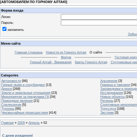
[
АВТОМОБИЛЕМ ПО ГОРНОМУ АЛТАЮ
]
Форма входа
Логин:
Пароль:
запомнить
Забыл
Меню сайта
Главная страница
Новости из Горного Алтая
О сайте
-------------------------
------------------------------
Форум
------------------------------
Гостевая книг
Горный Алтай - Викимапия
Карты Горного Алтая
Спутниковые кар
Categories
Автоновости
[86]
Альпинизм
[3]
Горные лыжи и сноубординг
[13]
Граница и таможня
[34]
Дороги
[268]
Заповедники и природ
Земли и земельные отношения
[23]
Исследования
[126]
Мероприятия за пределами ГА
[34]
Новые объекты
[192]
Природные явления
[21]
Регионы
[27]
Спелеология
[5]
Спортивные мероприя
Турзоны
[95]
Туруслуги
[168]
Чрезвычайные происшествия
[414]
Экстрим
[3]
Главная
»
2009
»
Апрель
»
02
С днем рождения!