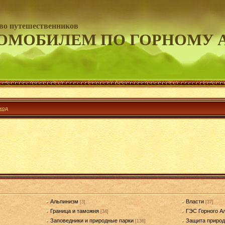
во путешественников
ОМОБИЛЕМ ПО ГОРНОМУ 
ход
Альпинизм
Власти
[3]
[37]
Граница и таможня
ГЭС Горного А
[34]
Заповедники и природные парки
Защита приро
[136]