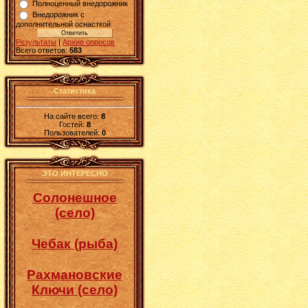
Полноценный внедорожник
Внедорожник с
дополнительной оснасткой
Результаты
|
Архив опросов
Всего ответов:
583
Статистика
На сайте всего:
8
Гостей:
8
Пользователей:
0
ЭТО ИНТЕРЕСНО
Солонешное
(село)
Чебак (рыба)
Рахмановские
Ключи (село)