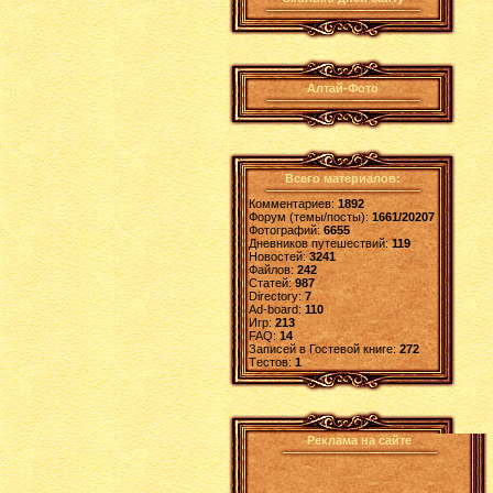
Алтай-Фото
Всего материалов:
Комментариев:
1892
Форум (темы/посты):
1661/20207
Фотографий:
6655
Дневников путешествий:
119
Новостей:
3241
Файлов:
242
Статей:
987
Directory:
7
Ad-board:
110
Игр:
213
FAQ:
14
Записей в Гостевой книге:
272
Tестов:
1
Реклама на сайте