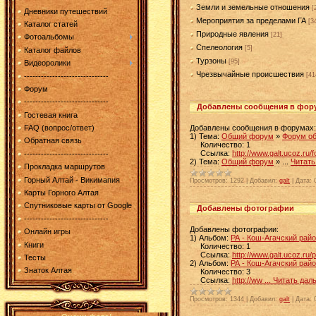
Земли и земельные отношения
[
Дневники путешествий
Мероприятия за пределами ГА
[3
Каталог статей
Природные явления
[21]
Фотоальбомы
Спелеология
[5]
Каталог файлов
Турзоны
[95]
Видеоролики
Чрезвычайные происшествия
[41
------------------------------
Форум
------------------------------
Добавлены сообщения в фор
Гостевая книга
Добавлены сообщения в форумах:
FAQ (вопрос/ответ)
1) Тема:
Общий форум
»
Форум об
Обратная связь
Количество: 1
Ссылка:
http://www.galt.ucoz.ru/
------------------------------
2) Тема:
Общий форум
»
...
Читать
Прокладка маршрутов
Горный Алтай - Викимапия
Просмотров:
1292
|
Добавил:
galt
|
Дата:
Карты Горного Алтая
Спутниковые карты от Google
Добавлены фотографии
------------------------------
Добавлены фотографии:
Онлайн игры
1) Альбом:
РА - Кош-Агачский рай
Книги
Количество: 1
Ссылка:
http://www.galt.ucoz.ru/
Тесты
2) Альбом:
РА - Кош-Агачский рай
Знаток Алтая
Количество: 3
Ссылка:
http://ww
...
Читать дал
Просмотров:
1344
|
Добавил:
galt
|
Дата: