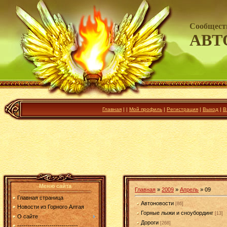
Сообщест
АВТ
Главная
|
|
Мой профиль
|
Регистрация
|
Выход
|
В
Меню сайта
Главная
»
2009
»
Апрель
»
09
Главная страница
Автоновости
[86]
Новости из Горного Алтая
Горные лыжи и сноубординг
[13]
О сайте
Дороги
[268]
------------------------------