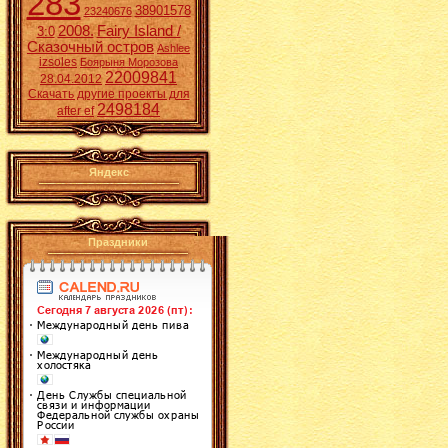
283
38901578
23240676
2008.
Fairy Island /
3:0
Сказочный остров
Ashlee
izsoles
Боярыня Морозова
22009841
28.04.2012
Скачать другие проекты для
2498184
after ef
Яндекс
Праздники