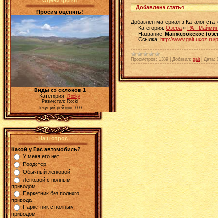
Оцени фото!
Добавлена статья
Просим оценить!
Добавлен материал в Каталог стат
Категория:
Озёра
»
РА - Маймин
Название:
Манжерокское (озе
Ссылка:
http://www.galt.ucoz.ru/
Просмотров:
1389
|
Добавил:
galt
|
Дата:
Виды со склонов 1
Категория:
Rocky
Разместил: Rocki
Текущий рейтинг: 0.0
Наш опрос
Какой у Вас автомобиль?
У меня его нет
Роадстер
Обычный легковой
Легковой с полным
приводом
Паркетник без полного
привода
Паркетник с полным
приводом