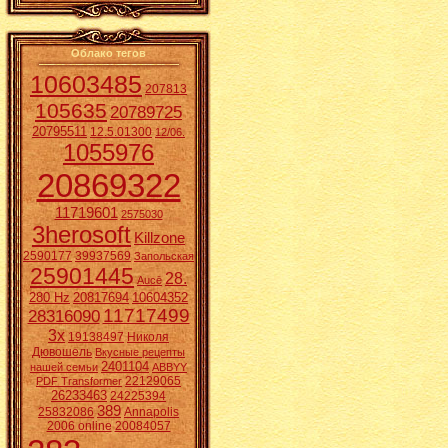
Облако тегов
10603485
207813
105635
20789725
20795511
12.5.01300
12/06.
1055976
20869322
11719601
2575030
3herosoft
Killzone
2590177
39937569
Запольская
25901445
28.
Aucē
280 Hz
20817694
10604352
11717499
28316090
3x
19138497
Николя
Дювошель
Вкусные рецепты
2401104
нашей семьи
ABBYY
22129065
PDF Transformer
26233463
24225394
389
25832086
Annapolis
2006 online
20084057