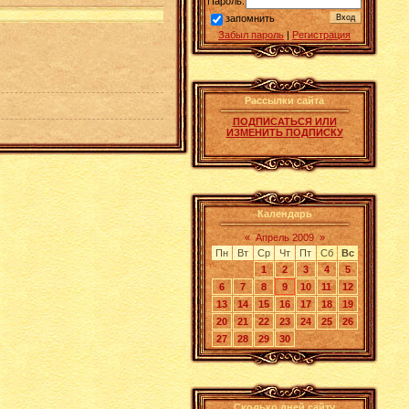
Пароль:
запомнить
Забыл пароль
|
Регистрация
Рассылки сайта
ПОДПИСАТЬСЯ ИЛИ
ИЗМЕНИТЬ ПОДПИСКУ
Календарь
«
Апрель 2009
»
Пн
Вт
Ср
Чт
Пт
Сб
Вс
1
2
3
4
5
6
7
8
9
10
11
12
13
14
15
16
17
18
19
20
21
22
23
24
25
26
27
28
29
30
Сколько дней сайту