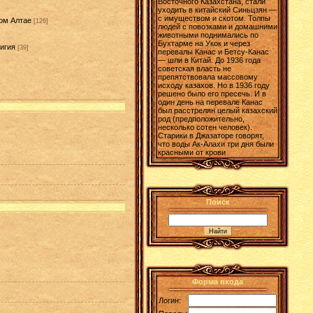
Восточного Казахстана, стали
уходить в китайский Синьцзян —
с имуществом и скотом. Толпы
ом Алтае
[126]
людей с повозками и домашними
животными поднимались по
Бухтарме на Укок и через
игия
[39]
перевалы Канас и Бетсу-Канас
— шли в Китай. До 1936 года
]
советская власть не
препятствовала массовому
исходу казахов. Но в 1936 году
решено было его пресечь. И в
один день на перевале Канас
был расстрелян целый казахский
род (предположительно,
несколько сотен человек).
Старики в Джазаторе говорят,
что воды Ак-Алахи три дня были
красными от крови
Поиск
Форма входа
Логин: