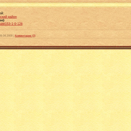
ей:
ский район
ро)
publ/153-1-0-128
09.04.2009
|
Комментарии (0)