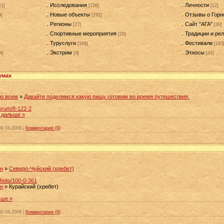
Исследования
Личности
23]
[126]
[12]
Новые объекты
Отзывы о Горн
4]
[192]
Регионы
Сайт "АГА"
[27]
[30]
Спортивные мероприятия
Традиции и рел
[20]
Туруслуги
Фестивали
[168]
[183
Экстрим
Этносы
4]
[3]
[42]
умах
о всем
»
Давайте поделимся какую пищу готовим во время путешествия.
forum/8-122-2
 дальше »
09.04.2009
|
Комментарии (0)
он
»
Северо-Чуйский (хребет)
photo/100-0-361
он
» Курайский (хребет)
ьше »
09.04.2009
|
Комментарии (0)