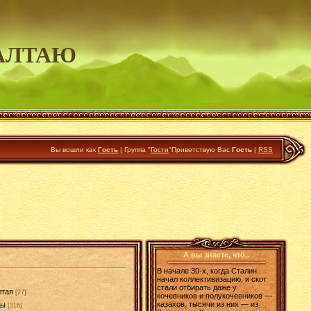
АЛТАЮ
Вы вошли как
Гость
|
Группа
"
Гости
"
Приветствую Вас
Гость
|
RSS
А вы знаете, что..
В начале 30-х, когда Сталин
начал коллективизацию, и скот
стали отбирать даже у
лтая
[27]
кочевников и полукочевников —
казахов, тысячи из них — из
ды
[316]