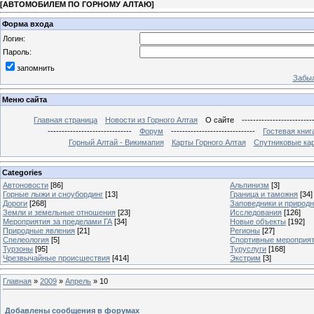
[
АВТОМОБИЛЕМ ПО ГОРНОМУ АЛТАЮ
]
Форма входа
Логин:
Пароль:
запомнить
Забыл
Меню сайта
Главная страница
Новости из Горного Алтая
О сайте
-------------------------
------------------------------
Форум
------------------------------
Гостевая книг
Горный Алтай - Викимапия
Карты Горного Алтая
Спутниковые кар
Categories
Автоновости
[86]
Альпинизм
[3]
Горные лыжи и сноубординг
[13]
Граница и таможня
[34]
Дороги
[268]
Заповедники и природ
Земли и земельные отношения
[23]
Исследования
[126]
Мероприятия за пределами ГА
[34]
Новые объекты
[192]
Природные явления
[21]
Регионы
[27]
Спелеология
[5]
Спортивные мероприя
Турзоны
[95]
Туруслуги
[168]
Чрезвычайные происшествия
[414]
Экстрим
[3]
Главная
»
2009
»
Апрель
»
10
Добавлены сообщения в форумах