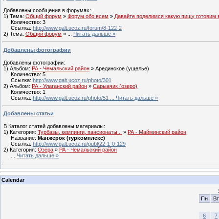
Добавлены сообщения в форумах:
1) Тема:
Общий форум
»
Форум обо всем
»
Давайте поделимся какую пищу готовим 
Количество: 3
Ссылка:
http://www.galt.ucoz.ru/forum/8-122-2
2) Тема:
Общий форум
»
...
Читать дальше »
Добавлены фотографии
Добавлены фотографии:
1) Альбом:
РА - Чемальский район
» Арединское (ущелье)
Количество: 5
Ссылка:
http://www.galt.ucoz.ru/photo/301
2) Альбом:
РА - Улаганский район
»
Сарыачик (озеро)
Количество: 1
Ссылка:
http://www.galt.ucoz.ru/photo/51
...
Читать дальше »
Добавлены статьи
В Каталог статей добавлены материалы:
1) Категория:
Турбазы, кемпинги, пансионаты...
»
РА - Майминский район
Название:
Манжерок (туркомплекс)
Ссылка:
http://www.galt.ucoz.ru/publ/22-1-0-129
2) Категория:
Озёра
»
РА - Чемальский район
...
Читать дальше »
Calendar
Пн
Вт
6
7