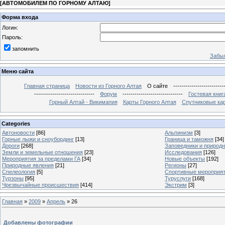
[
АВТОМОБИЛЕМ ПО ГОРНОМУ АЛТАЮ
]
Форма входа
Логин:
Пароль:
запомнить
Забыл
Меню сайта
Главная страница
Новости из Горного Алтая
О сайте
-------------------------
------------------------------
Форум
------------------------------
Гостевая книг
Горный Алтай - Викимапия
Карты Горного Алтая
Спутниковые кар
Categories
Автоновости
[86]
Альпинизм
[3]
Горные лыжи и сноубординг
[13]
Граница и таможня
[34]
Дороги
[268]
Заповедники и природ
Земли и земельные отношения
[23]
Исследования
[126]
Мероприятия за пределами ГА
[34]
Новые объекты
[192]
Природные явления
[21]
Регионы
[27]
Спелеология
[5]
Спортивные мероприя
Турзоны
[95]
Туруслуги
[168]
Чрезвычайные происшествия
[414]
Экстрим
[3]
Главная
»
2009
»
Апрель
»
26
Добавлены фотографии