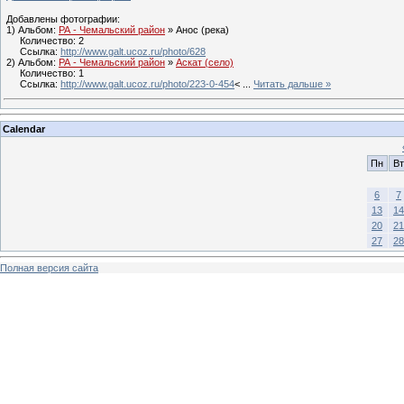
Добавлены фотографии:
1) Альбом:
РА - Чемальский район
» Анос (река)
Количество: 2
Ссылка:
http://www.galt.ucoz.ru/photo/628
2) Альбом:
РА - Чемальский район
»
Аскат (село)
Количество: 1
Ссылка:
http://www.galt.ucoz.ru/photo/223-0-454
<
...
Читать дальше »
Calendar
Пн
Вт
6
7
13
14
20
21
27
28
Полная версия сайта