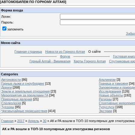
[
АВТОМОБИЛЕМ ПО ГОРНОМУ АЛТАЮ
]
Форма входа
Логин:
Пароль:
запомнить
Забыл
Меню сайта
Главная страница
Новости из Горного Алтая
О сайте
-------------------------
------------------------------
Форум
------------------------------
Гостевая книг
Горный Алтай - Викимапия
Карты Горного Алтая
Спутниковые кар
Categories
Автоновости
[86]
Альпинизм
[3]
Горные лыжи и сноубординг
[13]
Граница и таможня
[34]
Дороги
[268]
Заповедники и природ
Земли и земельные отношения
[23]
Исследования
[126]
Мероприятия за пределами ГА
[34]
Новые объекты
[192]
Природные явления
[21]
Регионы
[27]
Спелеология
[5]
Спортивные мероприя
Турзоны
[95]
Туруслуги
[168]
Чрезвычайные происшествия
[414]
Экстрим
[3]
Главная
»
2017
»
Апрель
»
30
» АК и РА вошли в ТОП-10 популярных для этнотуризма
АК и РА вошли в ТОП-10 популярных для этнотуризма регионов