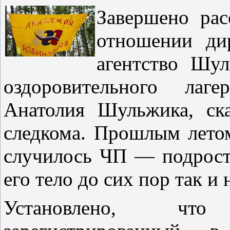
Завершено рас
отношении ди
агентство Шул
оздоровительного лаг
Анатолия Шульжика, ска
следкома. Прошлым летом
случилось ЧП — подросто
его тело до сих пор так и 
Установлено, чт