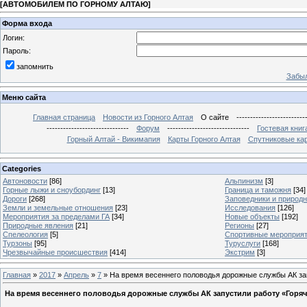
[
АВТОМОБИЛЕМ ПО ГОРНОМУ АЛТАЮ
]
Форма входа
Логин:
Пароль:
запомнить
Забыл
Меню сайта
Главная страница
Новости из Горного Алтая
О сайте
-------------------------
------------------------------
Форум
------------------------------
Гостевая книг
Горный Алтай - Викимапия
Карты Горного Алтая
Спутниковые кар
Categories
Автоновости
[86]
Альпинизм
[3]
Горные лыжи и сноубординг
[13]
Граница и таможня
[34]
Дороги
[268]
Заповедники и природ
Земли и земельные отношения
[23]
Исследования
[126]
Мероприятия за пределами ГА
[34]
Новые объекты
[192]
Природные явления
[21]
Регионы
[27]
Спелеология
[5]
Спортивные мероприя
Турзоны
[95]
Туруслуги
[168]
Чрезвычайные происшествия
[414]
Экстрим
[3]
Главная
»
2017
»
Апрель
»
7
» На время весеннего половодья дорожные службы АК за
На время весеннего половодья дорожные службы АК запустили работу «Горя