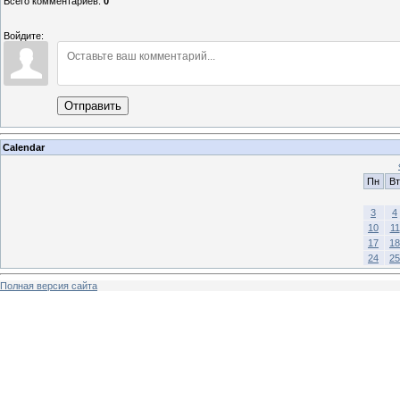
Всего комментариев
:
0
Войдите:
Отправить
Calendar
Пн
Вт
3
4
10
11
17
18
24
25
Полная версия сайта