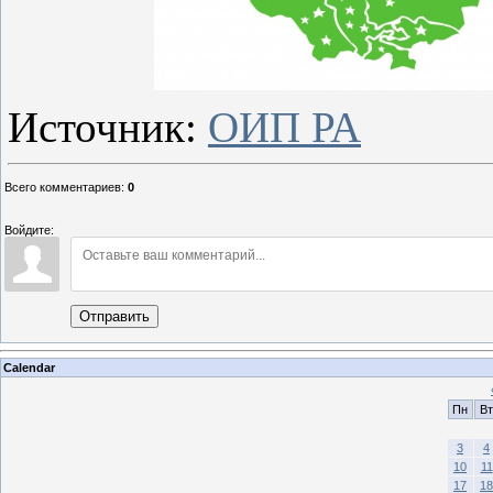
Источник:
ОИП РА
Всего комментариев
:
0
Войдите:
Отправить
Calendar
Пн
Вт
3
4
10
11
17
18