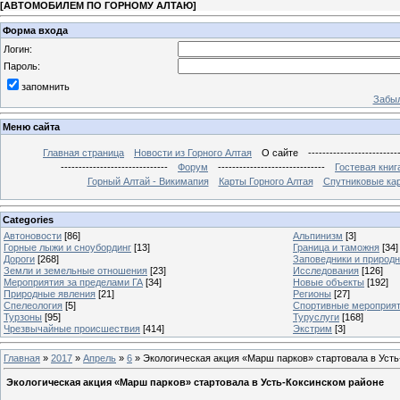
[
АВТОМОБИЛЕМ ПО ГОРНОМУ АЛТАЮ
]
Форма входа
Логин:
Пароль:
запомнить
Забыл
Меню сайта
Главная страница
Новости из Горного Алтая
О сайте
-------------------------
------------------------------
Форум
------------------------------
Гостевая книг
Горный Алтай - Викимапия
Карты Горного Алтая
Спутниковые кар
Categories
Автоновости
[86]
Альпинизм
[3]
Горные лыжи и сноубординг
[13]
Граница и таможня
[34]
Дороги
[268]
Заповедники и природ
Земли и земельные отношения
[23]
Исследования
[126]
Мероприятия за пределами ГА
[34]
Новые объекты
[192]
Природные явления
[21]
Регионы
[27]
Спелеология
[5]
Спортивные мероприя
Турзоны
[95]
Туруслуги
[168]
Чрезвычайные происшествия
[414]
Экстрим
[3]
Главная
»
2017
»
Апрель
»
6
» Экологическая акция «Марш парков» стартовала в Уст
Экологическая акция «Марш парков» стартовала в Усть-Коксинском районе