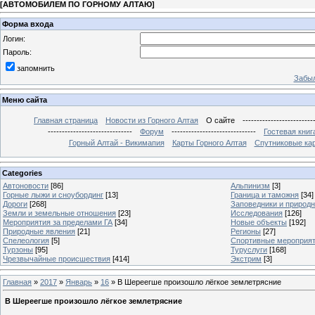
[
АВТОМОБИЛЕМ ПО ГОРНОМУ АЛТАЮ
]
Форма входа
Логин:
Пароль:
запомнить
Забыл
Меню сайта
Главная страница
Новости из Горного Алтая
О сайте
-------------------------
------------------------------
Форум
------------------------------
Гостевая книг
Горный Алтай - Викимапия
Карты Горного Алтая
Спутниковые кар
Categories
Автоновости
[86]
Альпинизм
[3]
Горные лыжи и сноубординг
[13]
Граница и таможня
[34]
Дороги
[268]
Заповедники и природ
Земли и земельные отношения
[23]
Исследования
[126]
Мероприятия за пределами ГА
[34]
Новые объекты
[192]
Природные явления
[21]
Регионы
[27]
Спелеология
[5]
Спортивные мероприя
Турзоны
[95]
Туруслуги
[168]
Чрезвычайные происшествия
[414]
Экстрим
[3]
Главная
»
2017
»
Январь
»
16
» В Шереегше произошло лёгкое землетрясние
В Шереегше произошло лёгкое землетрясние