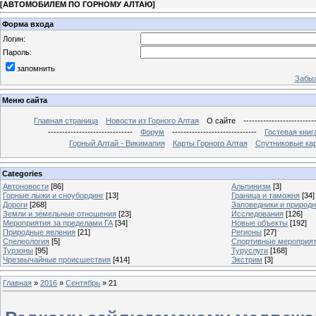
[
АВТОМОБИЛЕМ ПО ГОРНОМУ АЛТАЮ
]
Форма входа
Логин:
Пароль:
запомнить
Забыл
Меню сайта
Главная страница
Новости из Горного Алтая
О сайте
-------------------------
------------------------------
Форум
------------------------------
Гостевая книг
Горный Алтай - Викимапия
Карты Горного Алтая
Спутниковые кар
Categories
Автоновости
[86]
Альпинизм
[3]
Горные лыжи и сноубординг
[13]
Граница и таможня
[34]
Дороги
[268]
Заповедники и природ
Земли и земельные отношения
[23]
Исследования
[126]
Мероприятия за пределами ГА
[34]
Новые объекты
[192]
Природные явления
[21]
Регионы
[27]
Спелеология
[5]
Спортивные мероприя
Турзоны
[95]
Туруслуги
[168]
Чрезвычайные происшествия
[414]
Экстрим
[3]
Главная
»
2016
»
Сентябрь
»
21