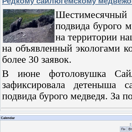
Редкому сайлюгемскому медвежо
Шестимесячный 
подвида бурого 
на территории на
на объявленный экологами к
более 30 заявок.
В июне фотоловушка Сайл
зафиксировала детеныша с
подвида бурого медведя. За п
Calendar
«
Пн
Вт