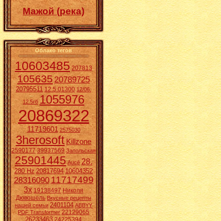
Мажой (река)
Облако тегов
10603485
207813
105635
20789725
20795511
12.5.01300
12/06.
1055976
12.5гб
20869322
11719601
2575030
3herosoft
Killzone
2590177
39937569
Запольская
25901445
28.
Aucē
280 Hz
20817694
10604352
11717499
28316090
3x
19138497
Николя
Дювошель
Вкусные рецепты
2401104
нашей семьи
ABBYY
22129065
PDF Transformer
26233463
24225394