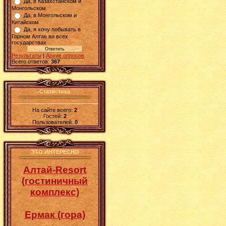
Да, в Казахстанском и
Монгольском
Да, в Монгольском и
Китайском
Да, я хочу побывать в
Горном Алтае во всех
государствах
Результаты
|
Архив опросов
Всего ответов:
367
Статистика
На сайте всего:
2
Гостей:
2
Пользователей:
0
ЭТО ИНТЕРЕСНО
Алтай-Resort
(гостиничный
комплекс)
Ермак (гора)