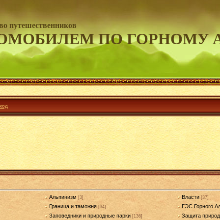
во путешественников
ОМОБИЛЕМ ПО ГОРНОМУ 
ход
Альпинизм
Власти
[3]
[37]
Граница и таможня
ГЭС Горного А
[34]
Заповедники и природные парки
Защита приро
[136]