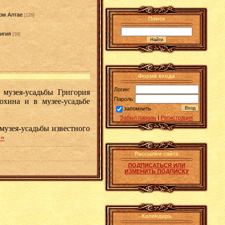
ом Алтае
[126]
Поиск
игия
[39]
]
Форма входа
Логин:
 музея-усадьбы Григория
Пароль:
охина и в музее-усадьбе
запомнить
Забыл пароль
|
Регистрация
музея-усадьбы известного
 »
Рассылки сайта
ПОДПИСАТЬСЯ ИЛИ
ИЗМЕНИТЬ ПОДПИСКУ
Календарь