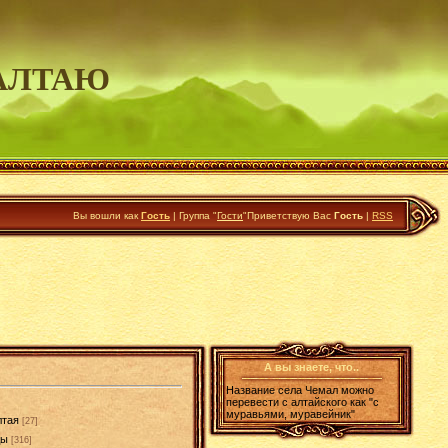
АЛТАЮ
Вы вошли как
Гость
|
Группа
"
Гости
"
Приветствую Вас
Гость
|
RSS
А вы знаете, что..
Название села Чемал можно
перевести с алтайского как "с
муравьями, муравейник"
лтая
[27]
ды
[316]