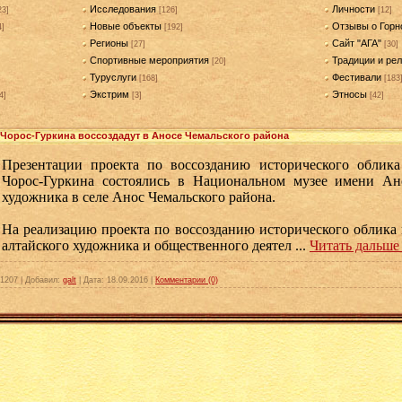
Исследования
Личности
23]
[126]
[12]
Новые объекты
Отзывы о Горн
4]
[192]
Регионы
Сайт "АГА"
[27]
[30]
Спортивные мероприятия
Традиции и рел
[20]
Туруслуги
Фестивали
[168]
[183
Экстрим
Этносы
4]
[3]
[42]
Чорос-Гуркина воссоздадут в Аносе Чемальского района
Презентации проекта по воссозданию исторического облика
Чорос-Гуркина состоялись в Национальном музее имени Ан
художника в селе Анос Чемальского района.
На реализацию проекта по воссозданию исторического облика 
алтайского художника и общественного деятел
...
Читать дальше
1207
|
Добавил:
galt
|
Дата:
18.09.2016
|
Комментарии (0)