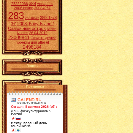
389
25832086
Annapolis
2006 online
20084057
283
38901578
23240676
2008.
Fairy Island /
3:0
Сказочный остров
Ashlee
izsoles
28.04.2012
22009841
Скачать другие
проекты для after ef
2498184
Яндекс
Праздники