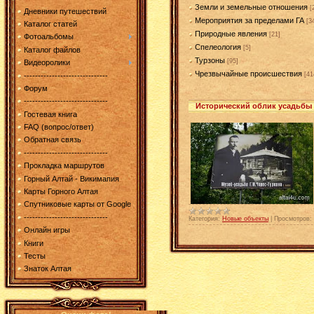
Земли и земельные отношения
[
Дневники путешествий
Мероприятия за пределами ГА
[3
Каталог статей
Природные явления
[21]
Фотоальбомы
Спелеология
[5]
Каталог файлов
Турзоны
[95]
Видеоролики
Чрезвычайные происшествия
[41
------------------------------
Форум
------------------------------
Исторический облик усадьбы 
Гостевая книга
FAQ (вопрос/ответ)
Обратная связь
------------------------------
Прокладка маршрутов
Горный Алтай - Викимапия
Карты Горного Алтая
Спутниковые карты от Google
------------------------------
Категория:
Новые объекты
|
Просмотров:
Онлайн игры
Книги
Тесты
Знаток Алтая