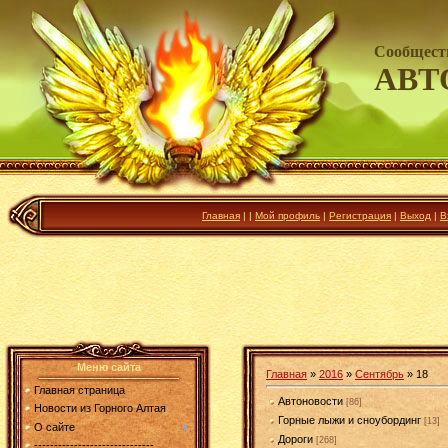
Сообщест
АВТ
Главная
|
|
Мой профиль
|
Регистрация
|
Выход
|
В
Меню сайта
Главная
»
2016
»
Сентябрь
»
18
Главная страница
Автоновости
[86]
Новости из Горного Алтая
Горные лыжи и сноубординг
[13]
О сайте
Дороги
[268]
------------------------------