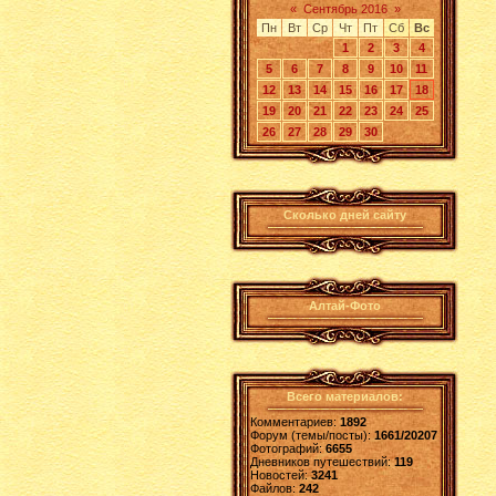
«
Сентябрь 2016
»
Пн
Вт
Ср
Чт
Пт
Сб
Вс
1
2
3
4
5
6
7
8
9
10
11
12
13
14
15
16
17
18
19
20
21
22
23
24
25
26
27
28
29
30
Сколько дней сайту
Алтай-Фото
Всего материалов:
Комментариев:
1892
Форум (темы/посты):
1661/20207
Фотографий:
6655
Дневников путешествий:
119
Новостей:
3241
Файлов:
242