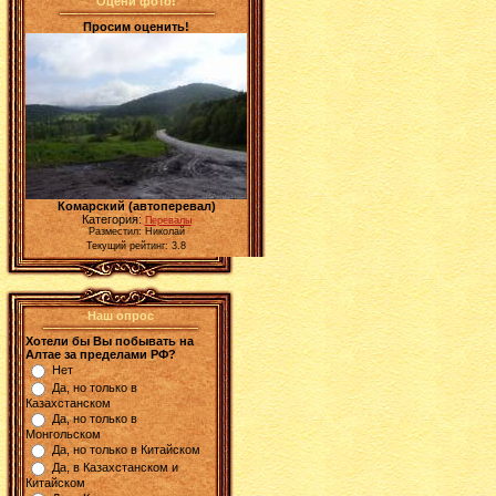
Оцени фото!
Просим оценить!
Комарский (автоперевал)
Категория:
Перевалы
Разместил: Николай
Текущий рейтинг: 3.8
Наш опрос
Хотели бы Вы побывать на
Алтае за пределами РФ?
Нет
Да, но только в
Казахстанском
Да, но только в
Монгольском
Да, но только в Китайском
Да, в Казахстанском и
Китайском