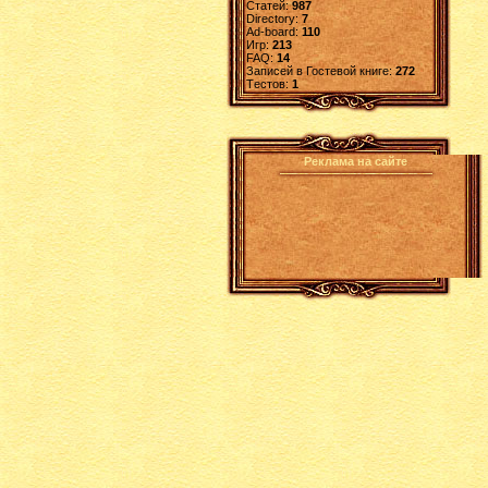
Статей:
987
Directory:
7
Ad-board:
110
Игр:
213
FAQ:
14
Записей в Гостевой книге:
272
Tестов:
1
Реклама на сайте