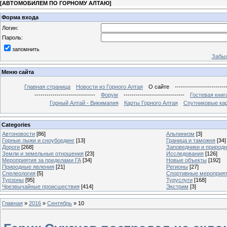
[
АВТОМОБИЛЕМ ПО ГОРНОМУ АЛТАЮ
]
Форма входа
Логин:
Пароль:
запомнить
Забыл
Меню сайта
Главная страница
Новости из Горного Алтая
О сайте
-------------------------
------------------------------
Форум
------------------------------
Гостевая книг
Горный Алтай - Викимапия
Карты Горного Алтая
Спутниковые кар
Categories
Автоновости
[86]
Альпинизм
[3]
Горные лыжи и сноубординг
[13]
Граница и таможня
[34]
Дороги
[268]
Заповедники и природ
Земли и земельные отношения
[23]
Исследования
[126]
Мероприятия за пределами ГА
[34]
Новые объекты
[192]
Природные явления
[21]
Регионы
[27]
Спелеология
[5]
Спортивные мероприя
Турзоны
[95]
Туруслуги
[168]
Чрезвычайные происшествия
[414]
Экстрим
[3]
Главная
»
2016
»
Сентябрь
»
10