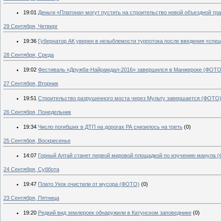
19:01
Деньги «Платона» могут пустить на строительство новой объездной тр
29 Сентября, Четверг
19:36
Губернатор АК уверен в незыблемости турпотока после введения «спе
28 Сентября, Среда
19:02
Фестиваль «Дружба-Найрамдал-2016» завершился в Манжероке (ФОТО
27 Сентября, Вторник
19:51
Строительство разрушенного моста через Мульту завершается (ФОТО
26 Сентября, Понедельник
19:34
Число погибших в ДТП на дорогах РА снизилось на треть
(0)
25 Сентября, Воскресенье
14:07
Горный Алтай станет первой мировой площадкой по изучению манула 
24 Сентября, Суббота
19:47
Плато Укок очистили от мусора (ФОТО)
(0)
23 Сентября, Пятница
19:20
Редкий вид землероек обнаружили в Катунском заповеднике
(0)