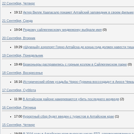
22 Сентября, Четверг
19:12
Актер Вилле Хаапасало покажет Алтайский заповедник в своем фильме
21 Сентября, Среда
19:04
Редкому сайлюгемскому медвежонку выбрали имя
(0)
20 Сентября, Вторник
19:29
«Шумный» аэропорт Горно-Алтайска до конца года должен навести тиш
19 Сентября, Понедельник
19:49
Браконьеры расправились с горным козлом в Сайлюгемском парке
(0)
18 Сентября, Воскресенье
16:16
Исторический облик усадьбы Чорос-Гуркина воссоздадут в Аносе Чема
17 Сентября, Суббота
11:38
В Алтайском районе намереваются убить последнего медведя
(2)
16 Сентября, Пятница
17:00
Курортный сбор будет введен с туристов в Алтайском крае
(1)
15 Сентября, Четверг
19:59
В 2016 году в Алтайском крае выросло число ДТП, спровоцированных 