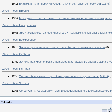
19:16
Владимир Путин поручил «обсчитать» строительство новой объездной 
06 Сентября, Вторник
19:54
Белокуриха станет «точкой отсчета» алтайских туристических маршру
05 Сентября, Понедельник
19:06
Эрмитаж поможет заново «насыпать» Пазырыкские курганы в Улаганск
04 Сентября, Воскресенье
16:19
Змеиногорские активисты ищут способ спасти Колыванское озеро
(0)
03 Сентября, Суббота
13:59
Жительница Красноярска отравилась фастфудом во время отдыха в М
02 Сентября, Пятница
12:55
Ученые обнаружили в горах Алтая уникальные «художества» (ФОТО)
(
01 Сентября, Четверг
12:06
Сёла РА и АК «атаковали» тысячи бабочек непарного шелкопряда (ФОТ
Calendar
«
Пн
Вт