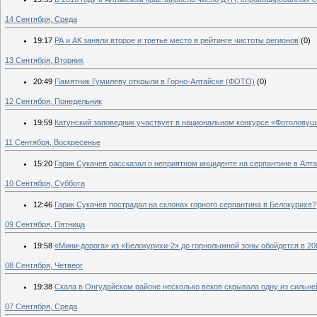
14 Сентября, Среда
19:17
РА и АК заняли второе и третье место в рейтинге чистоты регионов
(0)
13 Сентября, Вторник
20:49
Памятник Гумилеву открыли в Горно-Алтайске (ФОТО)
(0)
12 Сентября, Понедельник
19:59
Катунский заповедник участвует в национальном конкурсе «Фотолову
11 Сентября, Воскресенье
15:20
Гарик Сукачев рассказал о неприятном инциденте на серпантине в Алт
10 Сентября, Суббота
12:46
Гарик Сукачев пострадал на склонах горного серпантина в Белокурихе?
09 Сентября, Пятница
19:58
«Мини-дорога» из «Белокурихи-2» до горнолыжной зоны обойдется в 20
08 Сентября, Четверг
19:38
Скала в Онгудайском районе несколько веков скрывала одну из сильн
07 Сентября, Среда