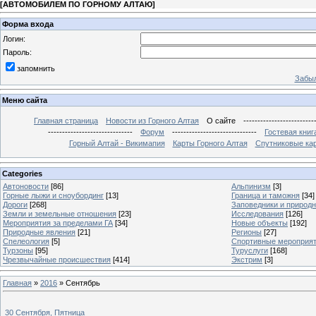
[
АВТОМОБИЛЕМ ПО ГОРНОМУ АЛТАЮ
]
Форма входа
Логин:
Пароль:
запомнить
Забыл
Меню сайта
Главная страница
Новости из Горного Алтая
О сайте
-------------------------
------------------------------
Форум
------------------------------
Гостевая книг
Горный Алтай - Викимапия
Карты Горного Алтая
Спутниковые кар
Categories
Автоновости
[86]
Альпинизм
[3]
Горные лыжи и сноубординг
[13]
Граница и таможня
[34]
Дороги
[268]
Заповедники и природ
Земли и земельные отношения
[23]
Исследования
[126]
Мероприятия за пределами ГА
[34]
Новые объекты
[192]
Природные явления
[21]
Регионы
[27]
Спелеология
[5]
Спортивные мероприя
Турзоны
[95]
Туруслуги
[168]
Чрезвычайные происшествия
[414]
Экстрим
[3]
Главная
»
2016
»
Сентябрь
30 Сентября, Пятница