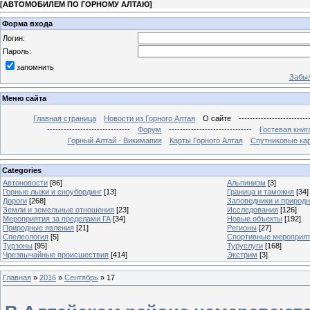
[
АВТОМОБИЛЕМ ПО ГОРНОМУ АЛТАЮ
]
Форма входа
Логин:
Пароль:
запомнить
Забыл
Меню сайта
Главная страница
Новости из Горного Алтая
О сайте
-------------------------
------------------------------
Форум
------------------------------
Гостевая книг
Горный Алтай - Викимапия
Карты Горного Алтая
Спутниковые кар
Categories
Автоновости
[86]
Альпинизм
[3]
Горные лыжи и сноубординг
[13]
Граница и таможня
[34]
Дороги
[268]
Заповедники и природ
Земли и земельные отношения
[23]
Исследования
[126]
Мероприятия за пределами ГА
[34]
Новые объекты
[192]
Природные явления
[21]
Регионы
[27]
Спелеология
[5]
Спортивные мероприя
Турзоны
[95]
Туруслуги
[168]
Чрезвычайные происшествия
[414]
Экстрим
[3]
Главная
»
2016
»
Сентябрь
»
17