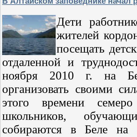
В Алтайском заповеднике начал р
Дети работник
жителей кордо
посещать детск
отдаленной и труднодос
ноября 2010 г. на Б
организовать своими си
этого времени семер
школьников, обучающ
собираются в Беле на 