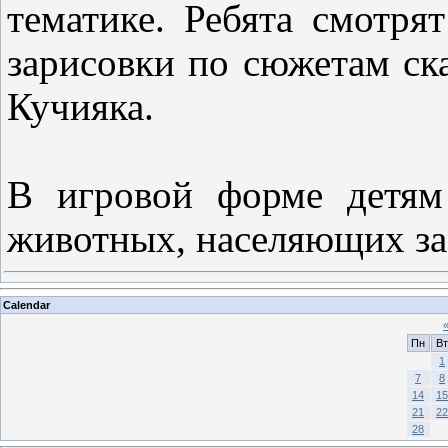
тематике. Ребята смотр
зарисовки по сюжетам ска
Кучияка.
В игровой форме детям
животных, населяющих з
Calendar
Пн
Вт
1
7
8
14
15
21
22
28