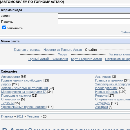
[
АВТОМОБИЛЕМ ПО ГОРНОМУ АЛТАЮ
]
Форма входа
Логин:
Пароль:
запомнить
Забыл
Меню сайта
Главная страница
Новости из Горного Алтая
О сайте
-------------------------
------------------------------
Форум
------------------------------
Гостевая книг
Горный Алтай - Викимапия
Карты Горного Алтая
Спутниковые кар
Categories
Автоновости
[86]
Альпинизм
[3]
Горные лыжи и сноубординг
[13]
Граница и таможня
[34]
Дороги
[268]
Заповедники и природ
Земли и земельные отношения
[23]
Исследования
[126]
Мероприятия за пределами ГА
[34]
Новые объекты
[192]
Природные явления
[21]
Регионы
[27]
Спелеология
[5]
Спортивные мероприя
Турзоны
[95]
Туруслуги
[168]
Чрезвычайные происшествия
[414]
Экстрим
[3]
Главная
»
2011
»
Февраль
»
20