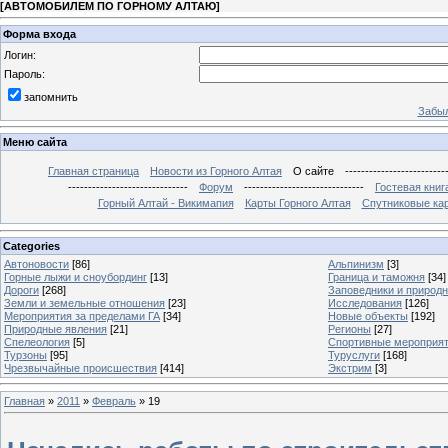
[
АВТОМОБИЛЕМ ПО ГОРНОМУ АЛТАЮ
]
Форма входа
Логин:
Пароль:
запомнить
Забыл
Меню сайта
Главная страница
Новости из Горного Алтая
О сайте
-------------------------
------------------------------
Форум
------------------------------
Гостевая книг
Горный Алтай - Викимапия
Карты Горного Алтая
Спутниковые кар
Categories
Автоновости
[86]
Альпинизм
[3]
Горные лыжи и сноубординг
[13]
Граница и таможня
[34]
Дороги
[268]
Заповедники и природ
Земли и земельные отношения
[23]
Исследования
[126]
Мероприятия за пределами ГА
[34]
Новые объекты
[192]
Природные явления
[21]
Регионы
[27]
Спелеология
[5]
Спортивные мероприя
Турзоны
[95]
Туруслуги
[168]
Чрезвычайные происшествия
[414]
Экстрим
[3]
Главная
»
2011
»
Февраль
»
19