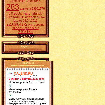
2006 online
20084057
283
38901578
23240676
2008.
Fairy Island /
3:0
Сказочный остров
Ashlee
izsoles
28.04.2012
22009841
Скачать другие
проекты для after ef
2498184
Яндекс
Праздники