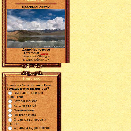
Оцени фото!
Просим оценить!
Даян-Нур (озеро)
Категория:
Озёра
Разместил: АЛебедев
Текущий рейтинг: 4.5
Наш опрос
Какой из блоков сайта Вам
больше всего нравиться?
Главная страница с
новостями
Каталог файлов
Каталог статей
Фотоальбомы
Гостевая книга
Страница вопросов и
ответов
Страница видеороликов