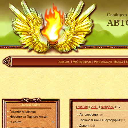
Сообщест
АВТ
Главная
|
|
Мой профиль
|
Регистрация
|
Выход
|
В
Меню сайта
Главная
»
2011
»
Февраль
»
17
Главная страница
Автоновости
[86]
Новости из Горного Алтая
Горные лыжи и сноубординг
[13]
О сайте
Дороги
[268]
------------------------------