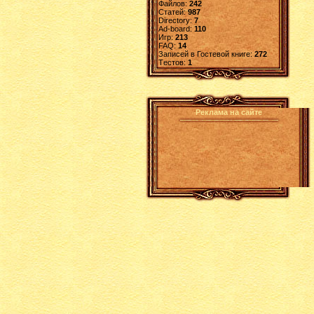
Файлов:
242
Статей:
987
Directory:
7
Ad-board:
110
Игр:
213
FAQ:
14
Записей в Гостевой книге:
272
Tестов:
1
Реклама на сайте