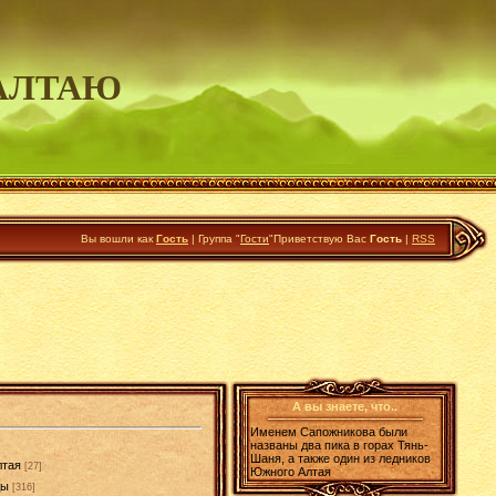
АЛТАЮ
Вы вошли как
Гость
|
Группа
"
Гости
"
Приветствую Вас
Гость
|
RSS
А вы знаете, что..
Именем Сапожникова были
названы два пика в горах Тянь-
Шаня, а также один из ледников
лтая
[27]
Южного Алтая
ды
[316]