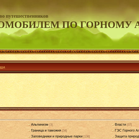
во путешественников
ОМОБИЛЕМ ПО ГОРНОМУ 
ход
Альпинизм
Власти
[3]
[37]
Граница и таможня
ГЭС Горного А
[34]
Заповедники и природные парки
Защита приро
[136]