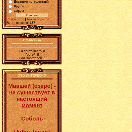
Дневники путешествий
Другое
Форум
Результаты
|
Архив опросов
Всего ответов:
137
Статистика
На сайте всего:
8
Гостей:
8
Пользователей:
0
ЭТО ИНТЕРЕСНО
Маашей (озеро) -
не существует в
настоящий
момент
Соболь
Чибит (село)