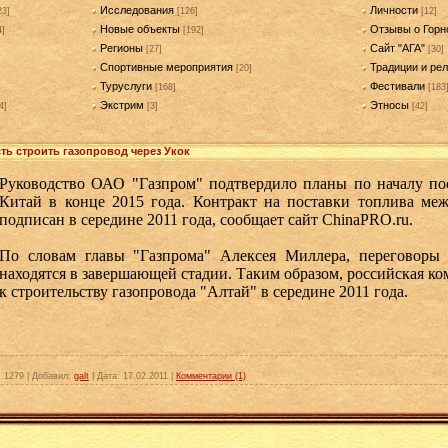
Исследования
Личности
23]
[126]
[12]
Новые объекты
Отзывы о Горн
4]
[192]
Регионы
Сайт "АГА"
[27]
[30]
Спортивные мероприятия
Традиции и рел
[20]
Туруслуги
Фестивали
[168]
[183
Экстрим
Этносы
4]
[3]
[42]
ть строить газопровод через Укок
Руководство ОАО "Газпром" подтвердило планы по началу пос
Китай в конце 2015 года. Контракт на поставки топлива меж
подписан в середине 2011 года, сообщает сайт ChinaPRO.ru.
По словам главы "Газпрома" Алексея Миллера, переговоры 
находятся в завершающей стадии. Таким образом, российская ко
к строительству газопровода "Алтай" в середине 2011 года.
:
1279
|
Добавил:
galt
|
Дата:
17.02.2011
|
Комментарии (1)