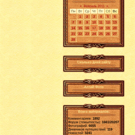
«
Февраль 2011
»
Пн
Вт
Ср
Чт
Пт
Сб
Вс
1
2
3
4
5
6
7
8
9
10
11
12
13
14
15
16
17
18
19
20
21
22
23
24
25
26
27
28
Сколько дней сайту
Алтай-Фото
Всего материалов:
Комментариев:
1892
Форум (темы/посты):
1661/20207
Фотографий:
6655
Дневников путешествий:
119
Новостей:
3241