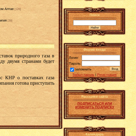
ом Алтае
[126]
Поиск
игия
[39]
]
Форма входа
тавок природного газа в
Логин:
ду двумя странами будет
Пароль:
запомнить
Забыл пароль
|
Регистрация
с КНР о поставках газа
мпания готова приступить
Рассылки сайта
ПОДПИСАТЬСЯ ИЛИ
ИЗМЕНИТЬ ПОДПИСКУ
Календарь