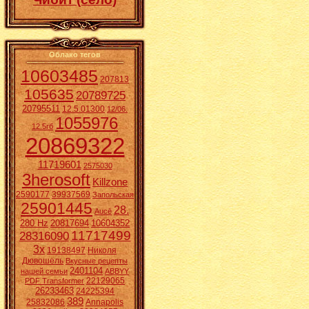
Облако тегов
10603485
207813
105635
20789725
20795511
12.5.01300
12/06.
1055976
12.5гб
20869322
11719601
2575030
3herosoft
Killzone
2590177
39937569
Запольская
25901445
28.
Aucē
280 Hz
20817694
10604352
11717499
28316090
3x
19138497
Николя
Дювошель
Вкусные рецепты
2401104
нашей семьи
ABBYY
22129065
PDF Transformer
26233463
24225394
389
25832086
Annapolis