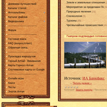
Земли и земельные отношения
[
Дневники путешествий
Мероприятия за пределами ГА
[3
Каталог статей
Природные явления
[21]
Фотоальбомы
Спелеология
[5]
Каталог файлов
Турзоны
[95]
Видеоролики
Чрезвычайные происшествия
[41
------------------------------
Форум
------------------------------
Газпром подтвердил готовнос
Гостевая книга
FAQ (вопрос/ответ)
Обратная связь
------------------------------
Прокладка маршрутов
Горный Алтай - Викимапия
Карты Горного Алтая
Спутниковые карты от Google
------------------------------
Источник:
ИА Банкфакс
Онлайн игры
Книги
...
Читать дальше »
Тесты
Категория:
Защита природы
|
Просмотров
Знаток Алтая