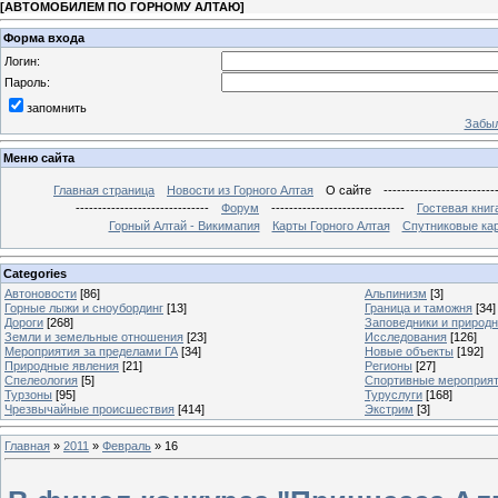
[
АВТОМОБИЛЕМ ПО ГОРНОМУ АЛТАЮ
]
Форма входа
Логин:
Пароль:
запомнить
Забыл
Меню сайта
Главная страница
Новости из Горного Алтая
О сайте
-------------------------
------------------------------
Форум
------------------------------
Гостевая книг
Горный Алтай - Викимапия
Карты Горного Алтая
Спутниковые кар
Categories
Автоновости
[86]
Альпинизм
[3]
Горные лыжи и сноубординг
[13]
Граница и таможня
[34]
Дороги
[268]
Заповедники и природ
Земли и земельные отношения
[23]
Исследования
[126]
Мероприятия за пределами ГА
[34]
Новые объекты
[192]
Природные явления
[21]
Регионы
[27]
Спелеология
[5]
Спортивные мероприя
Турзоны
[95]
Туруслуги
[168]
Чрезвычайные происшествия
[414]
Экстрим
[3]
Главная
»
2011
»
Февраль
»
16