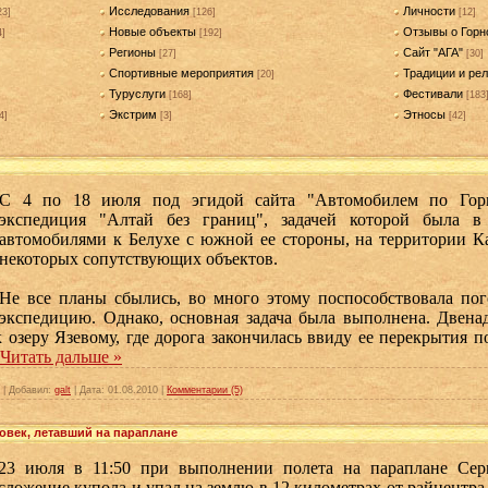
Исследования
Личности
23]
[126]
[12]
Новые объекты
Отзывы о Горн
4]
[192]
Регионы
Сайт "АГА"
[27]
[30]
Спортивные мероприятия
Традиции и рел
[20]
Туруслуги
Фестивали
[168]
[183
Экстрим
Этносы
4]
[3]
[42]
С 4 по 18 июля под эгидой сайта "Автомобилем по Гор
экспедиция "Алтай без границ", задачей которой была в
автомобилями к Белухе с южной ее стороны, на территории Ка
некоторых сопутствующих объектов.
Не все планы сбылись, во много этому поспособствовала пог
экспедицию. Однако, основная задача была выполнена. Двена
озеру Язевому, где дорога закончилась ввиду ее перекрытия п
Читать дальше »
|
Добавил:
galt
|
Дата:
01.08.2010
|
Комментарии (5)
ловек, летавший на параплане
23 июля в 11:50 при выполнении полета на параплане Сер
сложение купола и упал на землю в 12 километрах от райцентра