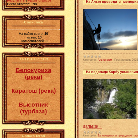
Результаты
|
Архив опросов
На Алтае проводится мемори
Всего ответов:
198
Статистика
На сайте всего:
10
Гостей:
10
Пользователей:
0
ЭТО ИНТЕРЕСНО
Категория:
Альпинизм
|
Просмотров:
2925
Белокуриха
На водопаде Корбу установи
(река)
Каратош (река)
Высотник
(турбаза)
дальше »
Категория:
Заповедники и природные пар
Облако тегов