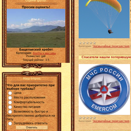
Оцени фото!
Просим оценить!
Категория:
Чрезвычайные происшествия
Бащелакский хребет
Категория:
Хребты и массивы
Разместил: galt
Спасатели нашли потерявшуюс
Текущий рейтинг: 3.5
Наш опрос
Что для вас приоритетно при
выборе турбазы?
Цена
Место расположения
Комфортабельность
Качество питания
Возможность быстро и
беспрепятственно добраться на
базу
Категория:
Чрезвычайные происшествия
Затрудняюсь ответить