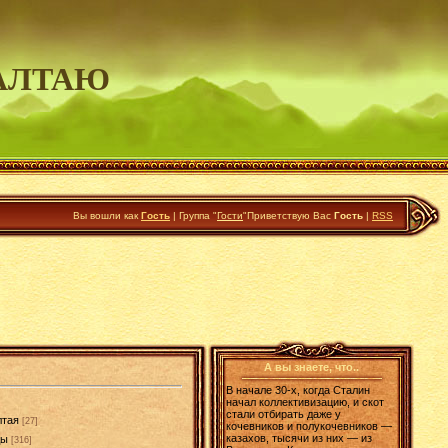
АЛТАЮ
Вы вошли как
Гость
|
Группа
"
Гости
"
Приветствую Вас
Гость
|
RSS
А вы знаете, что..
В начале 30-х, когда Сталин
начал коллективизацию, и скот
стали отбирать даже у
лтая
[27]
кочевников и полукочевников —
казахов, тысячи из них — из
ды
[316]