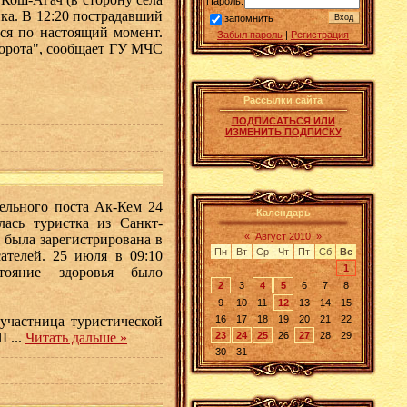
Пароль:
ка. В 12:20 пострадавший
запомнить
тся по настоящий момент.
Забыл пароль
|
Регистрация
ворота", сообщает ГУ МЧС
Рассылки сайта
ПОДПИСАТЬСЯ ИЛИ
ИЗМЕНИТЬ ПОДПИСКУ
ельного поста Ак-Кем 24
Календарь
лась туристка из Санкт-
«
Август 2010
»
 была зарегистрирована в
Пн
Вт
Ср
Чт
Пт
Сб
Вс
телей. 25 июля в 09:10
1
тояние здоровья было
2
3
4
5
6
7
8
9
10
11
12
13
14
15
участница туристической
16
17
18
19
20
21
22
 Ш
...
Читать дальше »
23
24
25
26
27
28
29
30
31