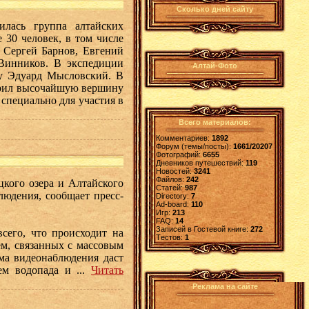
Сколько дней сайту
лась группа алтайских
е 30 человек, в том числе
 Сергей Барнов, Евгений
 Винников. В экспедиции
Алтай-Фото
му Эдуард Мысловский. В
корил высочайшую вершину
специально для участия в
Всего материалов:
Комментариев:
1892
Форум (темы/посты):
1661/20207
Фотографий:
6655
Дневников путешествий:
119
Новостей:
3241
Файлов:
242
цкого озера и Алтайского
Статей:
987
людения, сообщает пресс-
Directory:
7
Ad-board:
110
.
Игр:
213
FAQ:
14
Записей в Гостевой книге:
272
сего, что происходит на
Tестов:
1
ем, связанных с массовым
ема видеонаблюдения даст
ием водопада и
...
Читать
Реклама на сайте