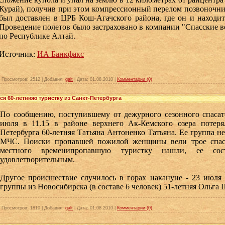
Курай), получив при этом компрессионный перелом позвоночни
был доставлен в ЦРБ Кош-Агачского района, где он и находи
Проведение полетов было застраховано в компании "Спасские 
по Республике Алтай.
Источник:
ИА Банкфакс
|
Просмотров:
2512
|
Добавил:
galt
|
Дата:
01.08.2010
|
Комментарии (0)
я 60-летнюю туристку из Санкт-Петербурга
По сообщению, поступившему от дежурного сезонного спасат
июля в 11.15 в районе верхнего Ак-Кемского озера потеря
Петербурга 60-летняя Татьяна Антоненко Татьяна. Ее группа не
МЧС. Поиски пропавшей пожилой женщины вели трое спаса
местного временипропавшую туристку нашли, ее сос
удовлетворительным.
Другое происшествие случилось в горах накануне - 23 июля 
группы из Новосибирска (в составе 6 человек) 51-летняя Ольга
|
Просмотров:
1810
|
Добавил:
galt
|
Дата:
01.08.2010
|
Комментарии (0)