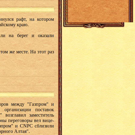
инулся рафт, на котором
лтайскому краю.
или на берег и оказали
том же месте. На этот раз
оров между "Газпром" и
 организации поставок
 возглавил заместитель
оны переговоры вел вице-
азпром" и CNPC сблизили
 Горного Алтая".