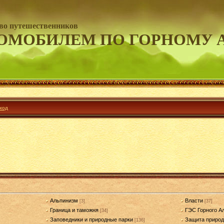
во путешественников
ОМОБИЛЕМ ПО ГОРНОМУ 
ход
Альпинизм
Власти
[3]
[37]
Граница и таможня
ГЭС Горного А
[34]
Заповедники и природные парки
Защита приро
[136]