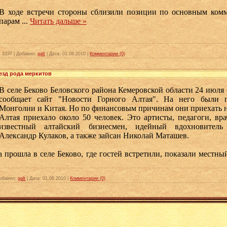
В ходе встречи стороны сблизили позиции по основным ком
парам
...
Читать дальше »
:
3337
|
Добавил:
galt
|
Дата:
01.08.2010
|
Комментарии (0)
езд рода меркитов
В селе Беково Беловского района Кемеровской области 24 июля 
сообщает сайт "Новости Горного Алтая". На него были 
Монголии и Китая. Но по финансовым причинам они приехать не
Алтая приехало около 50 человек. Это артисты, педагоги, вр
известный алтайский бизнесмен, идейный вдохновитель
Александр Кулаков, а также зайсан Николай Маташев.
а прошла в селе Беково, где гостей встретили, показали местн
обавил:
galt
|
Дата:
01.08.2010
|
Комментарии (0)