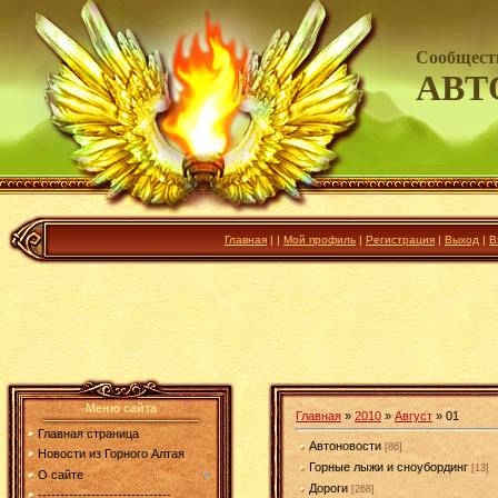
Сообщест
АВТ
Главная
|
|
Мой профиль
|
Регистрация
|
Выход
|
В
Меню сайта
Главная
»
2010
»
Август
»
01
Главная страница
Автоновости
[86]
Новости из Горного Алтая
Горные лыжи и сноубординг
[13]
О сайте
Дороги
[268]
------------------------------