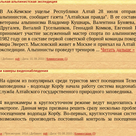
альная альпинистская экспедиция
В Ак-Кемское ущелье Республики Алтай 28 июля отправи
альпинистов, сообщает газета "Алтайская правда". В ее состав
ветераны альпинизма Владимир Кушнарь, Валентина Буняева,
Другалев, Виталий Гусельников, Геннадий Комков, Евгений
принимает участие заслуженный мастер спорта по альпиниз
1982 году он в составе первой советской сборной команды по
мира Эверест. Мысловский живет в Москве и приехал на Алтай 
экспедиции. Альпинисты проведут трениров
...
Читать дальше »
|
Добавил:
galt
|
Дата:
01.08.2010
|
Комментарии (1)
ли камеры видеонаблюдения
На одном из популярных среди туристов мест посещения Теле
заповедника - водопаде Корбу начала работу система видеонаб
служба Алтайского государственного природного заповедника
4 видеокамеры в круглосуточном режиме ведут видеозапись в
экотропе. Данная мера призвана решить сразу несколько пробл
посещением водопада Корбу. Во-первых, круглосуточная сист
возможность производить постоянный контроль за посещен
ки
|
Просмотров:
1614
|
Добавил:
galt
|
Дата:
01.08.2010
|
Комментарии (0)