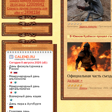
izsoles
Боярыня Морозова
22009841
28.04.2012
Скачать другие проекты для
2498184
after ef
Категория:
Защита природы
|
Просмотров
Яндекс
В Южном Кузбассе прошел съ
Праздники
Официальная часть съезд
дальше »
Категория:
Этносы
|
Просмотров:
2931
|
Д