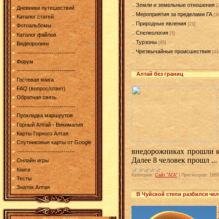
Земли и земельные отношения
[
Дневники путешествий
Мероприятия за пределами ГА
[3
Каталог статей
Природные явления
[21]
Фотоальбомы
Спелеология
[5]
Каталог файлов
Турзоны
[95]
Видеоролики
Чрезвычайные происшествия
[41
------------------------------
Форум
------------------------------
Алтай без границ
Гостевая книга
FAQ (вопрос/ответ)
Обратная связь
------------------------------
Прокладка маршрутов
Горный Алтай - Викимапия
Карты Горного Алтая
Спутниковые карты от Google
внедорожниках прошли к 
------------------------------
Далее 8 человек прошл
...
Онлайн игры
Книги
Категория:
Сайт "АГА"
|
Просмотров:
1665
Тесты
Знаток Алтая
В Чуйской степи разбился че