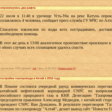
а опрокинулись два рафта
22 июля в 11:40 в урочище Усть-Уба на реке Катунь опрок
сплавлялись 4 человека, сообщает пресс-служба ГУ МЧС по А
Спасатели извлеклии из воды всех пострадавших, достав
необходимую помощь.
В этот же день в 13:00 аналогичное происшествие произошло в 
В обоих случаях всех сплавщиков удалось спасти.
»
|
Просмотров:
1726
|
Добавил:
galt
|
Дата:
01.08.2010
|
Комментарии (0)
остройки газопровода в Китай к 2016 году
В Пекине состоялся очередной раунд коммерческих перегов
китайской нефтегазовой корпорацией CNPC по вопросам
российского природного газа в КНР. Делегацию "Газпрома"
председателя правления Александр Медведев, с китайской стор
президент CNPC Ван Дунцзинь. В результате переговоров "Г
позиции по газопроводу "Алтай", делает вывод сайт "Новости