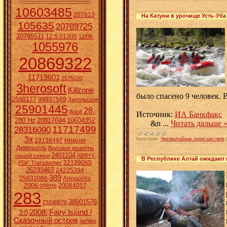
10603485
207813
На Катуни в урочище Усть-Уб
105635
20789725
20795511
12.5.01300
12/06.
1055976
20869322
11719601
2575030
3herosoft
Killzone
было спасено 9 человек. 
2590177
39937569
Запольская
25901445
28.
Aucē
Источник:
ИА Банкфакс
280 Hz
20817694
10604352
&n
...
Читать дальше 
11717499
28316090
3x
Категория:
Чрезвычайные происшествия
19138497
Николя
Дювошель
Вкусные рецепты
2401104
нашей семьи
ABBYY
В Республике Алтай ожидают п
22129065
PDF Transformer
26233463
24225394
389
25832086
Annapolis
2006 online
20084057
283
38901578
23240676
2008.
Fairy Island /
3:0
Сказочный остров
Ashlee