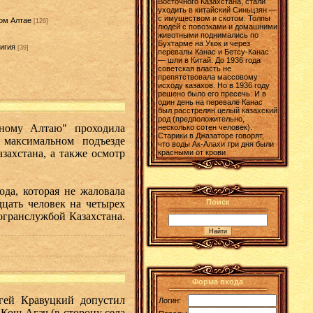
Восточного Казахстана, стали
уходить в китайский Синьцзян —
с имуществом и скотом. Толпы
ом Алтае
[126]
людей с повозками и домашними
животными поднимались по
Бухтарме на Укок и через
игия
[39]
перевалы Канас и Бетсу-Канас
— шли в Китай. До 1936 года
]
советская власть не
препятствовала массовому
исходу казахов. Но в 1936 году
решено было его пресечь. И в
один день на перевале Канас
был расстрелян целый казахский
род (предположительно,
ному Алтаю" проходила
несколько сотен человек).
Старики в Джазаторе говорят,
 максимальном подъезде
что воды Ак-Алахи три дня были
захстана, а также осмотр
красными от крови
ода, которая не жаловала
дцать человек на четырех
Поиск
огранслужбой Казахстана.
Форма входа
гей Кравуцкий допустил
Логин:
 Кош-Агач (в сторону села