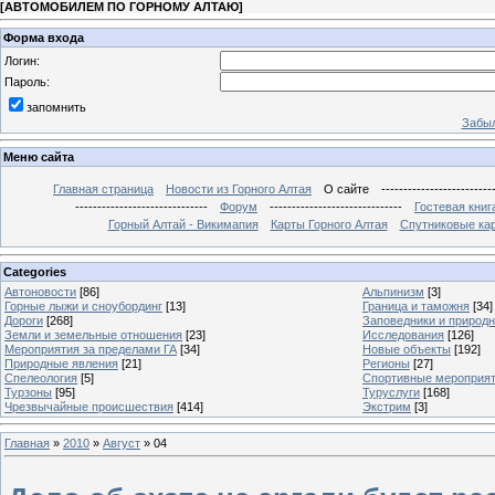
[
АВТОМОБИЛЕМ ПО ГОРНОМУ АЛТАЮ
]
Форма входа
Логин:
Пароль:
запомнить
Забыл
Меню сайта
Главная страница
Новости из Горного Алтая
О сайте
-------------------------
------------------------------
Форум
------------------------------
Гостевая книг
Горный Алтай - Викимапия
Карты Горного Алтая
Спутниковые кар
Categories
Автоновости
[86]
Альпинизм
[3]
Горные лыжи и сноубординг
[13]
Граница и таможня
[34]
Дороги
[268]
Заповедники и природ
Земли и земельные отношения
[23]
Исследования
[126]
Мероприятия за пределами ГА
[34]
Новые объекты
[192]
Природные явления
[21]
Регионы
[27]
Спелеология
[5]
Спортивные мероприя
Турзоны
[95]
Туруслуги
[168]
Чрезвычайные происшествия
[414]
Экстрим
[3]
Главная
»
2010
»
Август
»
04