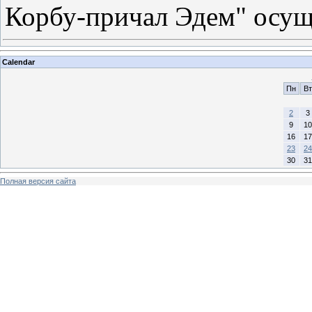
Корбу-причал Эдем" осу
Calendar
Пн
Вт
2
3
9
10
16
17
23
24
30
31
Полная версия сайта