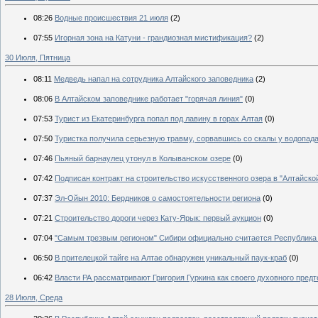
08:26
Водные происшествия 21 июля
(2)
07:55
Игорная зона на Катуни - грандиозная мистификация?
(2)
30 Июля, Пятница
08:11
Медведь напал на сотрудника Алтайского заповедника
(2)
08:06
В Алтайском заповеднике работает "горячая линия"
(0)
07:53
Турист из Екатеринбурга попал под лавину в горах Алтая
(0)
07:50
Туристка получила серьезную травму, сорвавшись со скалы у водопад
07:46
Пьяный барнаулец утонул в Колыванском озере
(0)
07:42
Подписан контракт на строительство искусственного озера в "Алтайско
07:37
Эл-Ойын 2010: Бердников о самостоятельности региона
(0)
07:21
Строительство дороги через Кату-Ярык: первый аукцион
(0)
07:04
"Самым трезвым регионом" Сибири официально считается Республика
06:50
В прителецкой тайге на Алтае обнаружен уникальный паук-краб
(0)
06:42
Власти РА рассматривают Григория Гуркина как своего духовного предт
28 Июля, Среда