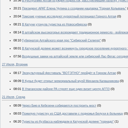
20:36
В Республике Алтай осужден подросток, расстрелявший палатку турист
20:21
Президент АРАТ Елена Чупина о создании нацпарка "Горная Колывань"
20:04
Томские ученые исследуют курортный потенциал Горного Алтая
(0)
08:21
В Катуни утонула туристка из Новосибирска
(0)
08:14
В алтайском высокогорье возрождают традиционное ремесло - войлоко
08:10
Губернатор Алтайского края про "Сибирский Селигер"
(0)
08:01
В Катунской долине может возникнуть городское поселение курортного 
07:56
Воздушные замки на алтайской земле или сибирский Лас-Вегас сегодня
27 Июля, Вторник
08:17
Экокультурный фестиваль "ВОТЭТНО" пройдёт в Горном Алтае
(0)
08:09
В Курье будет открыт мемориальный муей Михаила Калашникова
(0)
08:01
В Улаганском районе РА строят еще один визит-центр АГПЗ
(0)
21 Июля, Среда
08:09
Через Бию в Кебезени собираются построить мост
(0)
08:03
Пожилую туристку из США доставили с подножья Белухи в больницу
(0)
06:20
Туристы из Кузбасса наблюдали в Катунской долине "торнадо"
(1)