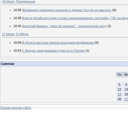
19 Июля, Понедельник
16:58
Желающих проводить раскопки в долине Урсула не нашлось
(0)
16:48
Власти Алтайского края готовы санкционировать постройку ГЭС на Ану
16:40
Анатолий Банных: "дело об архарах" - политическое шоу!
(2)
17 Июля, Суббота
16:09
В Иогаче местные жители выходили медвежонка
(0)
15:53
С Белухи эвакуировали туриста из Питера
(1)
Calendar
Пн
Вт
5
6
12
13
19
20
26
27
Полная версия сайта