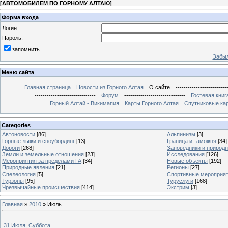
[
АВТОМОБИЛЕМ ПО ГОРНОМУ АЛТАЮ
]
Форма входа
Логин:
Пароль:
запомнить
Забыл
Меню сайта
Главная страница
Новости из Горного Алтая
О сайте
-------------------------
------------------------------
Форум
------------------------------
Гостевая книг
Горный Алтай - Викимапия
Карты Горного Алтая
Спутниковые кар
Categories
Автоновости
[86]
Альпинизм
[3]
Горные лыжи и сноубординг
[13]
Граница и таможня
[34]
Дороги
[268]
Заповедники и природ
Земли и земельные отношения
[23]
Исследования
[126]
Мероприятия за пределами ГА
[34]
Новые объекты
[192]
Природные явления
[21]
Регионы
[27]
Спелеология
[5]
Спортивные мероприя
Турзоны
[95]
Туруслуги
[168]
Чрезвычайные происшествия
[414]
Экстрим
[3]
Главная
»
2010
»
Июль
31 Июля, Суббота