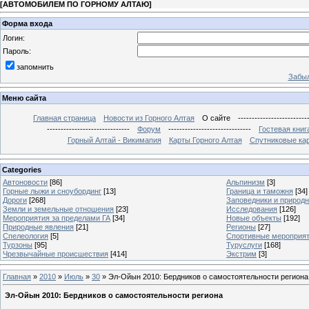
[
АВТОМОБИЛЕМ ПО ГОРНОМУ АЛТАЮ
]
Форма входа
Логин:
Пароль:
запомнить
Забыл
Меню сайта
Главная страница
Новости из Горного Алтая
О сайте
-------------------------
------------------------------
Форум
------------------------------
Гостевая книг
Горный Алтай - Викимапия
Карты Горного Алтая
Спутниковые кар
Categories
Автоновости
[86]
Альпинизм
[3]
Горные лыжи и сноубординг
[13]
Граница и таможня
[34]
Дороги
[268]
Заповедники и природ
Земли и земельные отношения
[23]
Исследования
[126]
Мероприятия за пределами ГА
[34]
Новые объекты
[192]
Природные явления
[21]
Регионы
[27]
Спелеология
[5]
Спортивные мероприя
Турзоны
[95]
Туруслуги
[168]
Чрезвычайные происшествия
[414]
Экстрим
[3]
Главная
»
2010
»
Июль
»
30
» Эл-Ойын 2010: Бердников о самостоятельности региона
Эл-Ойын 2010: Бердников о самостоятельности региона