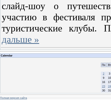
слайд-шоу о путешест
участию в фестиваля п
туристические клубы. 
дальше »
Calendar
Пн
Вт
2
3
9
10
16
17
23
24
30
31
Полная версия сайта