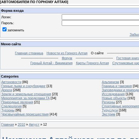
[
АВТОМОБИЛЕМ ПО ГОРНОМУ АЛТАЮ
]
Форма входа
Логин:
Пароль:
запомнить
Забыл
Меню сайта
Главная страница
Новости из Горного Алтая
О сайте
-------------------------
------------------------------
Форум
------------------------------
Гостевая книг
Горный Алтай - Викимапия
Карты Горного Алтая
Спутниковые кар
Categories
Автоновости
[86]
Альпинизм
[3]
Горные лыжи и сноубординг
[13]
Граница и таможня
[34]
Дороги
[268]
Заповедники и природ
Земли и земельные отношения
[23]
Исследования
[126]
Мероприятия за пределами ГА
[34]
Новые объекты
[192]
Природные явления
[21]
Регионы
[27]
Спелеология
[5]
Спортивные мероприя
Турзоны
[95]
Туруслуги
[168]
Чрезвычайные происшествия
[414]
Экстрим
[3]
Главная
»
2010
»
Август
»
12