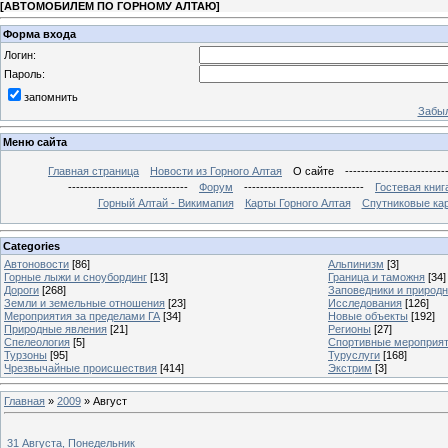
[
АВТОМОБИЛЕМ ПО ГОРНОМУ АЛТАЮ
]
Форма входа
Логин:
Пароль:
запомнить
Забыл
Меню сайта
Главная страница
Новости из Горного Алтая
О сайте
-------------------------
------------------------------
Форум
------------------------------
Гостевая книг
Горный Алтай - Викимапия
Карты Горного Алтая
Спутниковые кар
Categories
Автоновости
[86]
Альпинизм
[3]
Горные лыжи и сноубординг
[13]
Граница и таможня
[34]
Дороги
[268]
Заповедники и природ
Земли и земельные отношения
[23]
Исследования
[126]
Мероприятия за пределами ГА
[34]
Новые объекты
[192]
Природные явления
[21]
Регионы
[27]
Спелеология
[5]
Спортивные мероприя
Турзоны
[95]
Туруслуги
[168]
Чрезвычайные происшествия
[414]
Экстрим
[3]
Главная
»
2009
»
Август
31 Августа, Понедельник