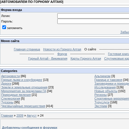
[
АВТОМОБИЛЕМ ПО ГОРНОМУ АЛТАЮ
]
Форма входа
Логин:
Пароль:
запомнить
Забыл
Меню сайта
Главная страница
Новости из Горного Алтая
О сайте
-------------------------
------------------------------
Форум
------------------------------
Гостевая книг
Горный Алтай - Викимапия
Карты Горного Алтая
Спутниковые кар
Categories
Автоновости
[86]
Альпинизм
[3]
Горные лыжи и сноубординг
[13]
Граница и таможня
[34]
Дороги
[268]
Заповедники и природ
Земли и земельные отношения
[23]
Исследования
[126]
Мероприятия за пределами ГА
[34]
Новые объекты
[192]
Природные явления
[21]
Регионы
[27]
Спелеология
[5]
Спортивные мероприя
Турзоны
[95]
Туруслуги
[168]
Чрезвычайные происшествия
[414]
Экстрим
[3]
Главная
»
2009
»
Август
»
24
Добавлены сообщения в форумах