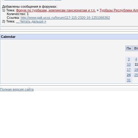
Добавлены сообщения в форумах:
1) Тема:
Форум по турбазам, кемпингам пансионатам и т.п.
»
Турбазы Республики Ал
Количество: 1
Ссылка:
http://www.galt.ucoz.ru/forum/117-115-2320-16-1251066362
2) Тема:
...
Читать дальше »
Calendar
Пн
Вт
3
4
10
11
17
18
24
25
31
Полная версия сайта