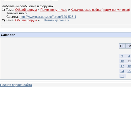
Добавлены сообщения в форумах:
1) Тема:
Общий форум
»
Поиск попутчиков
»
Каракольские озёра (ищем попутчиков)
Количество: 2
Ссылка:
http://www.galt.ucoz.ru/forum/120-523-1
2) Тема:
Общий форум
»
...
Читать дальше »
Calendar
Пн
Вт
3
4
10
11
17
18
24
25
31
Полная версия сайта