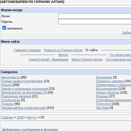
[
АВТОМОБИЛЕМ ПО ГОРНОМУ АЛТАЮ
]
Форма входа
Логин:
Пароль:
запомнить
Забыл
Меню сайта
Главная страница
Новости из Горного Алтая
О сайте
-------------------------
------------------------------
Форум
------------------------------
Гостевая книг
Горный Алтай - Викимапия
Карты Горного Алтая
Спутниковые кар
Categories
Автоновости
[86]
Альпинизм
[3]
Горные лыжи и сноубординг
[13]
Граница и таможня
[34]
Дороги
[268]
Заповедники и природ
Земли и земельные отношения
[23]
Исследования
[126]
Мероприятия за пределами ГА
[34]
Новые объекты
[192]
Природные явления
[21]
Регионы
[27]
Спелеология
[5]
Спортивные мероприя
Турзоны
[95]
Туруслуги
[168]
Чрезвычайные происшествия
[414]
Экстрим
[3]
Главная
»
2009
»
Август
»
03
Добавлены сообщения в форумах