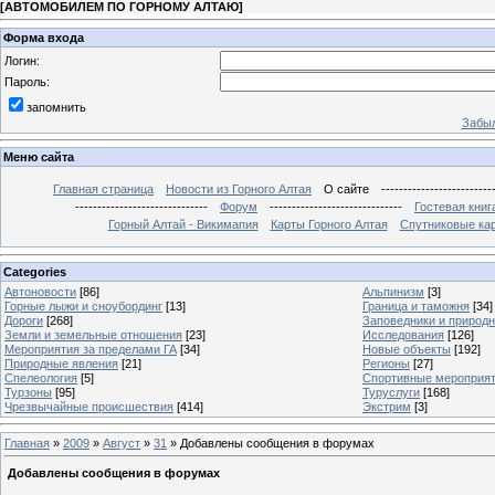
[
АВТОМОБИЛЕМ ПО ГОРНОМУ АЛТАЮ
]
Форма входа
Логин:
Пароль:
запомнить
Забыл
Меню сайта
Главная страница
Новости из Горного Алтая
О сайте
-------------------------
------------------------------
Форум
------------------------------
Гостевая книг
Горный Алтай - Викимапия
Карты Горного Алтая
Спутниковые кар
Categories
Автоновости
[86]
Альпинизм
[3]
Горные лыжи и сноубординг
[13]
Граница и таможня
[34]
Дороги
[268]
Заповедники и природ
Земли и земельные отношения
[23]
Исследования
[126]
Мероприятия за пределами ГА
[34]
Новые объекты
[192]
Природные явления
[21]
Регионы
[27]
Спелеология
[5]
Спортивные мероприя
Турзоны
[95]
Туруслуги
[168]
Чрезвычайные происшествия
[414]
Экстрим
[3]
Главная
»
2009
»
Август
»
31
» Добавлены сообщения в форумах
Добавлены сообщения в форумах