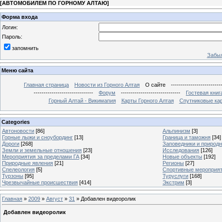
[
АВТОМОБИЛЕМ ПО ГОРНОМУ АЛТАЮ
]
Форма входа
Логин:
Пароль:
запомнить
Забыл
Меню сайта
Главная страница
Новости из Горного Алтая
О сайте
-------------------------
------------------------------
Форум
------------------------------
Гостевая книг
Горный Алтай - Викимапия
Карты Горного Алтая
Спутниковые кар
Categories
Автоновости
[86]
Альпинизм
[3]
Горные лыжи и сноубординг
[13]
Граница и таможня
[34]
Дороги
[268]
Заповедники и природ
Земли и земельные отношения
[23]
Исследования
[126]
Мероприятия за пределами ГА
[34]
Новые объекты
[192]
Природные явления
[21]
Регионы
[27]
Спелеология
[5]
Спортивные мероприя
Турзоны
[95]
Туруслуги
[168]
Чрезвычайные происшествия
[414]
Экстрим
[3]
Главная
»
2009
»
Август
»
31
» Добавлен видеоролик
Добавлен видеоролик