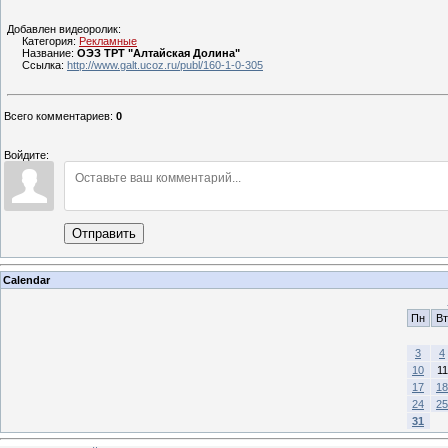
Добавлен видеоролик:
Категория:
Рекламные
Название:
ОЭЗ ТРТ "Алтайская Долина"
Ссылка:
http://www.galt.ucoz.ru/publ/160-1-0-305
Всего комментариев
:
0
Войдите:
Отправить
Calendar
Пн
Вт
3
4
10
11
17
18
24
25
31