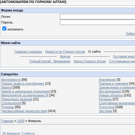
[
АВТОМОБИЛЕМ ПО ГОРНОМУ АЛТАЮ
]
Форма входа
Логин:
Пароль:
запомнить
Забыл
Меню сайта
Главная страница
Новости из Горного Алтая
О сайте
-------------------------
------------------------------
Форум
------------------------------
Гостевая книг
Горный Алтай - Викимапия
Карты Горного Алтая
Спутниковые кар
Categories
Автоновости
[86]
Альпинизм
[3]
Горные лыжи и сноубординг
[13]
Граница и таможня
[34]
Дороги
[268]
Заповедники и природ
Земли и земельные отношения
[23]
Исследования
[126]
Мероприятия за пределами ГА
[34]
Новые объекты
[192]
Природные явления
[21]
Регионы
[27]
Спелеология
[5]
Спортивные мероприя
Турзоны
[95]
Туруслуги
[168]
Чрезвычайные происшествия
[414]
Экстрим
[3]
Главная
»
2009
»
Февраль
28 Февраля, Суббота