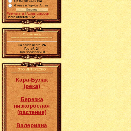
5 и более раз в год
Я живу в Горном Алтае
Результаты
|
Архив опросов
Всего ответов:
912
Статистика
На сайте всего:
24
Гостей:
24
Пользователей:
0
ЭТО ИНТЕРЕСНО
Кара-Булак
(река)
Березка
низкорослая
(растение)
Валериана