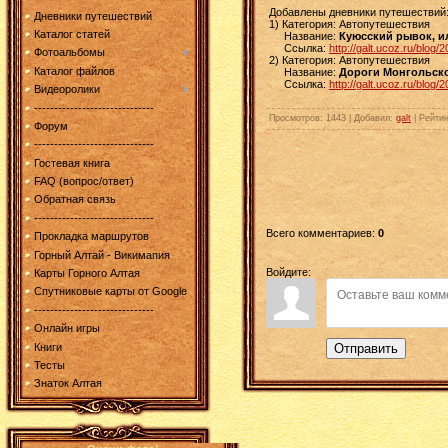
Добавлены дневники путешествий
Дневники путешествий
1) Категория: Автопутешествия
Каталог статей
Название:
Куюсский рывок, и
Ссылка:
http://galt.ucoz.ru/blog
Фотоальбомы
2) Категория: Автопутешествия
Каталог файлов
Название:
Дороги Монгольско
Ссылка:
http://galt.ucoz.ru/blog
Видеоролики
------------------------------
Просмотров
: 1443 |
Добавил
:
galt
|
Рейтин
Форум
------------------------------
Гостевая книга
FAQ (вопрос/ответ)
Обратная связь
------------------------------
Всего комментариев
:
0
Прокладка маршрутов
Горный Алтай - Викимапия
Войдите:
Карты Горного Алтая
Спутниковые карты от Google
------------------------------
Онлайн игры
Книги
Отправить
Тесты
Знаток Алтая