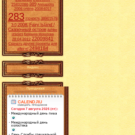
389
25832086
Annapolis
2006 online
20084057
283
38901578
23240676
2008.
Fairy Island /
3:0
Сказочный остров
Ashlee
izsoles
Боярыня Морозова
22009841
28.04.2012
Скачать другие проекты для
2498184
after ef
Яндекс
Праздники