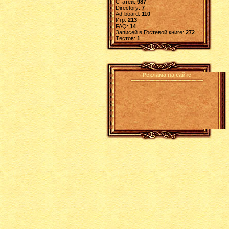
Статей:
987
Directory:
7
Ad-board:
110
Игр:
213
FAQ:
14
Записей в Гостевой книге:
272
Tестов:
1
Реклама на сайте