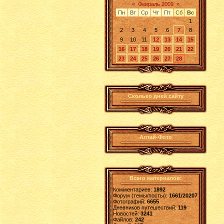
«
Февраль 2009
»
Пн
Вт
Ср
Чт
Пт
Сб
Вс
1
2
3
4
5
6
7
8
9
10
11
12
13
14
15
16
17
18
19
20
21
22
23
24
25
26
27
28
Сколько дней сайту
Алтай-Фото
Всего материалов:
Комментариев:
1892
Форум (темы/посты):
1661/20207
Фотографий:
6655
Дневников путешествий:
119
Новостей:
3241
Файлов:
242