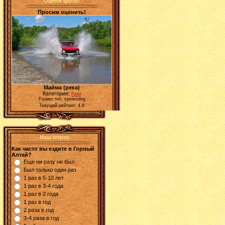
Оцени фото!
Просим оценить!
Майма (река)
Категория:
Реки
Разместил: speleodog
Текущий рейтинг: 4.6
Наш опрос
Как часто вы ездите в Горный
Алтай?
Еще ни разу не был
Был только один раз
1 раз в 5-10 лет
1 раз в 3-4 года
1 раз в 2 года
1 раз в год
2 раза в год
3-4 раза в год