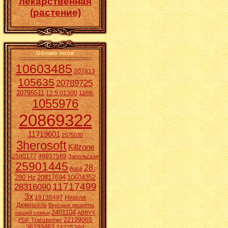
лекарственная
(растение)
Облако тегов
10603485
207813
105635
20789725
20795511
12.5.01300
12/06.
1055976
20869322
11719601
2575030
3herosoft
Killzone
2590177
39937569
Запольская
25901445
28.
Aucē
280 Hz
20817694
10604352
11717499
28316090
3x
19138497
Николя
Дювошель
Вкусные рецепты
2401104
нашей семьи
ABBYY
22129065
PDF Transformer
26233463
24225394