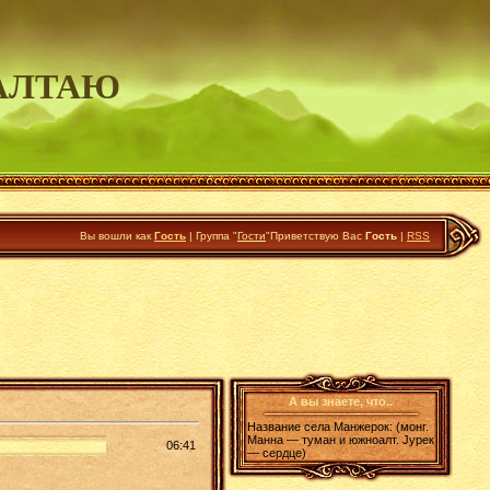
АЛТАЮ
Вы вошли как
Гость
|
Группа
"
Гости
"
Приветствую Вас
Гость
|
RSS
А вы знаете, что..
Название села Манжерок: (монг.
Манна — туман и южноалт. Jурек
06:41
— сердце)