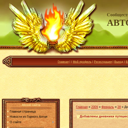
Сообщест
АВТ
Главная
|
|
Мой профиль
|
Регистрация
|
Выход
|
В
Меню сайта
Главная
»
2009
»
Февраль
»
28
» До
Главная страница
Добавлены дневники путешес
Новости из Горного Алтая
О сайте
------------------------------