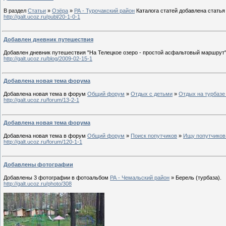
В раздел
Статьи
»
Озёра
»
РА - Турочакский район
Каталога статей добавлена статья 
http://galt.ucoz.ru/publ/20-1-0-1
Добавлен дневник путешествия
Добавлен дневник путешествия "На Телецкое озеро - простой асфальтовый маршрут"
http://galt.ucoz.ru/blog/2009-02-15-1
Добавлена новая тема форума
Добавлена новая тема в форум
Общий форум
»
Отдых с детьми
»
Отдых на турбазе
http://galt.ucoz.ru/forum/13-2-1
Добавлена новая тема форума
Добавлена новая тема в форум
Общий форум
»
Поиск попутчиков
»
Ищу попутчиков 
http://galt.ucoz.ru/forum/120-1-1
Добавлены фотографии
Добавлены 3 фотографии в фотоальбом
РА - Чемальский район
» Берель (турбаза).
http://galt.ucoz.ru/photo/308