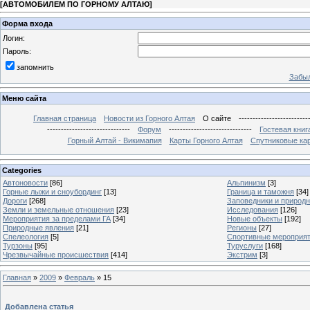
[
АВТОМОБИЛЕМ ПО ГОРНОМУ АЛТАЮ
]
Форма входа
Логин:
Пароль:
запомнить
Забыл
Меню сайта
Главная страница
Новости из Горного Алтая
О сайте
-------------------------
------------------------------
Форум
------------------------------
Гостевая книг
Горный Алтай - Викимапия
Карты Горного Алтая
Спутниковые кар
Categories
Автоновости
[86]
Альпинизм
[3]
Горные лыжи и сноубординг
[13]
Граница и таможня
[34]
Дороги
[268]
Заповедники и природ
Земли и земельные отношения
[23]
Исследования
[126]
Мероприятия за пределами ГА
[34]
Новые объекты
[192]
Природные явления
[21]
Регионы
[27]
Спелеология
[5]
Спортивные мероприя
Турзоны
[95]
Туруслуги
[168]
Чрезвычайные происшествия
[414]
Экстрим
[3]
Главная
»
2009
»
Февраль
»
15
Добавлена статья