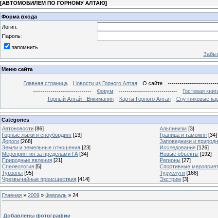
[
АВТОМОБИЛЕМ ПО ГОРНОМУ АЛТАЮ
]
Форма входа
Логин:
Пароль:
запомнить
Забыл
Меню сайта
Главная страница
Новости из Горного Алтая
О сайте
-------------------------
------------------------------
Форум
------------------------------
Гостевая книг
Горный Алтай - Викимапия
Карты Горного Алтая
Спутниковые кар
Categories
Автоновости
[86]
Альпинизм
[3]
Горные лыжи и сноубординг
[13]
Граница и таможня
[34]
Дороги
[268]
Заповедники и природ
Земли и земельные отношения
[23]
Исследования
[126]
Мероприятия за пределами ГА
[34]
Новые объекты
[192]
Природные явления
[21]
Регионы
[27]
Спелеология
[5]
Спортивные мероприя
Турзоны
[95]
Туруслуги
[168]
Чрезвычайные происшествия
[414]
Экстрим
[3]
Главная
»
2009
»
Февраль
»
24
Добавлены фотографии