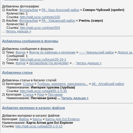
Добавлены фотографии:
1) Альбом:
Фотоальбом
»
РА - Кош-Агачский район
»
Северо-Чуйский (хребет)
Количество: 1
Ссылка:
http://galt.ucoz.ru/photo/100
2) Альбом:
Фотоальбом
»
РА - Улаганский район
»
Учкёль (озеро)
Количество: 2
Ссылка:
http://galt.ucoz.ru/photo/554
...
Читать дальше »
Добавлены сообщения в форумы
Добавлены сообщения в форумы:
1) Тема:
Форум
»
Форум по районам и регионам
»
----- Чемальский район
»
Дорога за
Сообщений: 1
Ссылка:
http://galt.ucoz.ru/forum/25-24-1
2) Тема:
Форум
»
Автомобили (по моделям)
»
...
Читать дальше »
Добавлены статьи
Добавлены статьи в Каталог статей:
1) Категория:
Статьи
»
Турбазы, кемпинги, пансионаты...
»
АК - Алтайский район
Наименование:
Империя туризма (турбаза)
Ссылка:
http://galt.ucoz.ru/publ/85-1-0-30
2) Категория:
Статьи
»
Реки
»
Песчаная
Наименование:
Песчаная (река)
...
Читать дальше »
Добавлен материал в каталог файлов
Добавлен материал в каталог файлов:
Категория:
Файлы
»
Карты
»
Карты для Ozi Explorer
Наименование:
Карта Алтая для Ozi Explorer
Ссылка:
http://galt.ucoz.ru/load/29-1-0-13