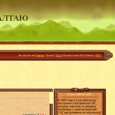
АЛТАЮ
Вы вошли как
Гость
|
Группа
"
Гости
"
Приветствую Вас
Гость
|
RSS
А вы знаете, что..
В 2007 году в селе Джазатор
построили собственную ГЭС,
которая, наконец-то, решила
проблемы с электроэнергией.
ГЭС расположена на небольшой,
Страницы
:
1
2
3
»