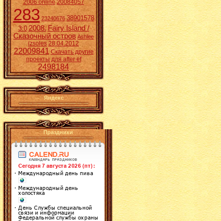
2006 online
20084057
283
38901578
23240676
2008.
Fairy Island /
3:0
Сказочный остров
Ashlee
izsoles
28.04.2012
22009841
Скачать другие
проекты для after ef
2498184
Яндекс
Праздники