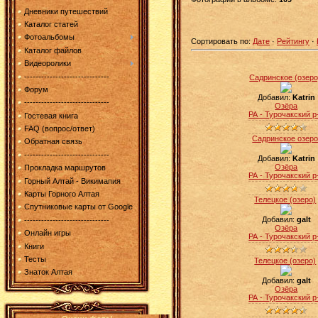
Дневники путешествий
Каталог статей
Фотоальбомы
Сортировать по
:
Дате
·
Рейтингу
·
Каталог файлов
Видеоролики
------------------------------
Садринское (озеро
Форум
Добавил:
Katrin
------------------------------
Озёра
РА - Турочакский р
Гостевая книга
FAQ (вопрос/ответ)
Садринское озер
Обратная связь
------------------------------
Добавил:
Katrin
Озёра
Прокладка маршрутов
РА - Турочакский р
Горный Алтай - Викимапия
Карты Горного Алтая
Телецкое (озеро)
Спутниковые карты от Google
Добавил:
galt
------------------------------
Озёра
Онлайн игры
РА - Турочакский р
Книги
Тесты
Телецкое (озеро)
Знаток Алтая
Добавил:
galt
Озёра
РА - Турочакский р