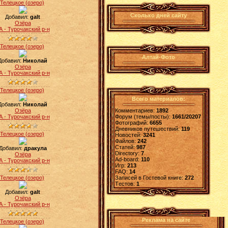
Телецкое (озеро)
Сколько дней сайту
Добавил:
galt
Озёра
А - Турочакский р-н
Телецкое (озеро)
Алтай-Фото
Добавил:
Николай
Озёра
А - Турочакский р-н
Телецкое (озеро)
Всего материалов:
Добавил:
Николай
Озёра
Комментариев:
1892
А - Турочакский р-н
Форум (темы/посты):
1661/20207
Фотографий:
6655
Дневников путешествий:
119
Телецкое (озеро)
Новостей:
3241
Файлов:
242
Статей:
987
Добавил:
дракула
Directory:
7
Озёра
Ad-board:
110
А - Турочакский р-н
Игр:
213
FAQ:
14
Телецкое (озеро)
Записей в Гостевой книге:
272
Tестов:
1
Добавил:
galt
Озёра
А - Турочакский р-н
Реклама на сайте
Телецкое (озеро)