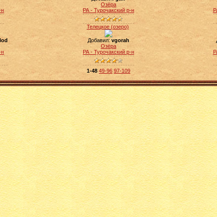
Озёра
-н
РА - Турочакский р-н
Р
Телецкое (озеро)
lod
Добавил:
vgorah
Озёра
-н
РА - Турочакский р-н
Р
1-48
49-96
97-109