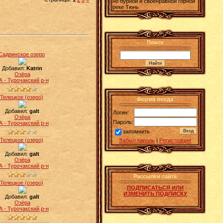
но бурной и своенравной горной
реке Тюнь
Поиск
Садринское озеро
Добавил:
Katrin
Озёра
А - Турочакский р-н
Телецкое (озеро)
Форма входа
Добавил:
galt
Логин:
Озёра
Пароль:
А - Турочакский р-н
запомнить
Телецкое (озеро)
Забыл пароль
|
Регистрация
Добавил:
galt
Озёра
А - Турочакский р-н
Рассылки сайта
Телецкое (озеро)
ПОДПИСАТЬСЯ ИЛИ
ИЗМЕНИТЬ ПОДПИСКУ
Добавил:
galt
Озёра
А - Турочакский р-н