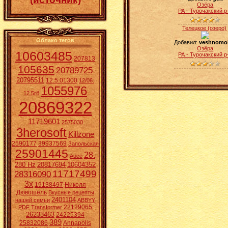
Озёра
РА - Турочакский р
Телецкое (озеро)
Облако тегов
Добавил:
veshnomo
Озёра
10603485
РА - Турочакский р
207813
105635
20789725
20795511
12.5.01300
12/06.
1055976
12.5гб
20869322
11719601
2575030
3herosoft
Killzone
2590177
39937569
Запольская
25901445
28.
Aucē
280 Hz
20817694
10604352
11717499
28316090
3x
19138497
Николя
Дювошель
Вкусные рецепты
2401104
нашей семьи
ABBYY
22129065
PDF Transformer
26233463
24225394
389
25832086
Annapolis