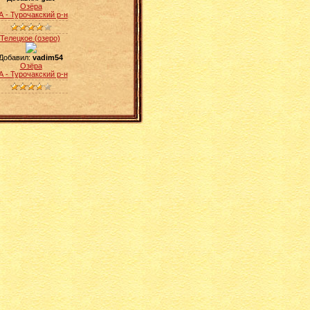
Озёра
А - Турочакский р-н
Телецкое (озеро)
Добавил:
vadim54
Озёра
А - Турочакский р-н