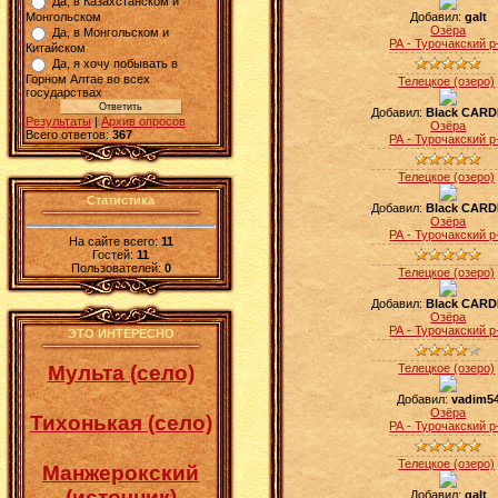
Да, в Казахстанском и
Монгольском
Добавил:
galt
Озёра
Да, в Монгольском и
РА - Турочакский р
Китайском
Да, я хочу побывать в
Горном Алтае во всех
Телецкое (озеро)
государствах
Добавил:
Black CARD
Результаты
|
Архив опросов
Озёра
Всего ответов:
367
РА - Турочакский р
Телецкое (озеро)
Статистика
Добавил:
Black CARD
Озёра
РА - Турочакский р
На сайте всего:
11
Гостей:
11
Пользователей:
0
Телецкое (озеро)
Добавил:
Black CARD
Озёра
РА - Турочакский р
ЭТО ИНТЕРЕСНО
Мульта (село)
Телецкое (озеро)
Добавил:
vadim5
Озёра
Тихонькая (село)
РА - Турочакский р
Телецкое (озеро)
Манжерокский
(источник)
Добавил:
galt