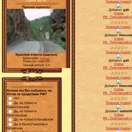
Оцени фото!
Телецкое (озеро)
Просим оценить!
Добавил:
galt
Озёра
РА - Турочакский р
Телецкое (озеро)
Добавил:
Никола
Озёра
РА - Турочакский р
Телецкое (озеро)
Красные корота (ущелье)
Категория:
Ущелья
Добавил:
galt
Разместил: target700
Озёра
Текущий рейтинг: 3.3
РА - Турочакский р
Телецкое (озеро)
Наш опрос
Добавил:
Никола
Озёра
Хотели бы Вы побывать на
РА - Турочакский р
Алтае за пределами РФ?
Нет
Да, но только в
Телецкое (озеро)
Казахстанском
Да, но только в
Добавил:
vadim5
Озёра
Монгольском
РА - Турочакский р
Да, но только в Китайском
Да, в Казахстанском и
Китайском
Телецкое (озеро)