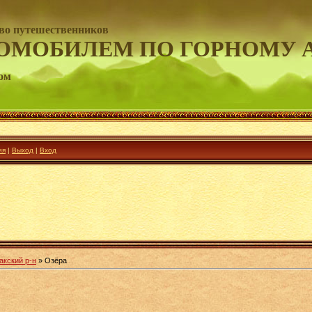
во путешественников
ОМОБИЛЕМ ПО ГОРНОМУ 
ом
ия
|
Выход
|
Вход
акский р-н
» Озёра