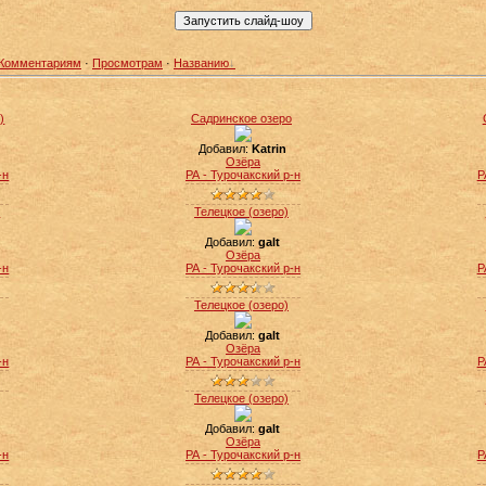
Комментариям
·
Просмотрам
·
Названию
)
Садринское озеро
Добавил:
Katrin
Озёра
-н
РА - Турочакский р-н
Р
о
Телецкое (озеро)
Добавил:
galt
Озёра
-н
РА - Турочакский р-н
Р
Телецкое (озеро)
Добавил:
galt
Озёра
-н
РА - Турочакский р-н
Р
Телецкое (озеро)
Добавил:
galt
Озёра
-н
РА - Турочакский р-н
Р