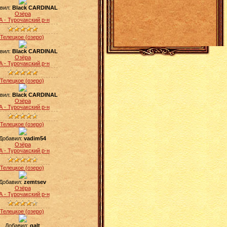
вил:
Black CARDINAL
Озёра
А - Турочакский р-н
Телецкое (озеро)
вил:
Black CARDINAL
Озёра
А - Турочакский р-н
Телецкое (озеро)
вил:
Black CARDINAL
Озёра
А - Турочакский р-н
Телецкое (озеро)
Добавил:
vadim54
Озёра
А - Турочакский р-н
Телецкое (озеро)
Добавил:
zemtsev
Озёра
А - Турочакский р-н
Телецкое (озеро)
Добавил:
galt