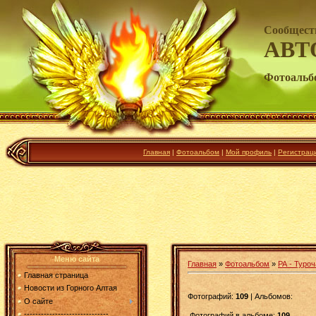
Сообщест
АВТ
Фотоальб
Главная
|
Фотоальбом
|
Мой профиль
|
Регистрац
Меню сайта
Главная
»
Фотоальбом
»
РА - Туроч
Главная страница
Новости из Горного Алтая
Фотографий:
109
| Альбомов:
О сайте
------------------------------
Фотографий в альбоме
:
109