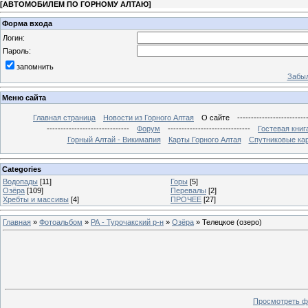
[
АВТОМОБИЛЕМ ПО ГОРНОМУ АЛТАЮ
]
Форма входа
Логин:
Пароль:
запомнить
Забыл
Меню сайта
Главная страница
Новости из Горного Алтая
О сайте
-------------------------
------------------------------
Форум
------------------------------
Гостевая книг
Горный Алтай - Викимапия
Карты Горного Алтая
Спутниковые кар
Categories
Водопады
[11]
Горы
[5]
Озёра
[109]
Перевалы
[2]
Хребты и массивы
[4]
ПРОЧЕЕ
[27]
Главная
»
Фотоальбом
»
РА - Турочакский р-н
»
Озёра
» Телецкое (озеро)
Просмотреть ф