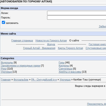
[
АВТОМОБИЛЕМ ПО ГОРНОМУ АЛТАЮ
]
Форма входа
Логин:
Пароль:
запомнить
Забыл
Меню сайта
Главная страница
Новости из Горного Алтая
О сайте
-------------------------
------------------------------
Форум
------------------------------
Гостевая книг
Горный Алтай - Викимапия
Карты Горного Алтая
Спутниковые кар
Categories
Водопады
[9]
Горы
[46]
Заповедники и природные парки
[7]
Кордоны
[4]
Реки
[110]
Святилища
[5]
Урочища
[13]
Хребты и массивы
[13]
Главная
»
Фотоальбом
»
РА - Онгудайский р-н
»
Урочища
» Калбак-Таш (урочище)
Видны следы варваров в п
Просмотреть ф